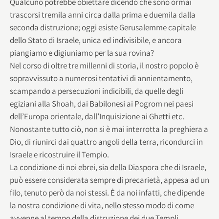
Qualcuno potrebbe obiettare dicendo che sono ormai
trascorsi tremila anni circa dalla prima e duemila dalla
seconda distruzione; oggi esiste Gerusalemme capitale
dello Stato di Israele, unica ed indivisibile, e ancora
piangiamo e digiuniamo per la sua rovina?
Nel corso di oltre tre millenni di storia, il nostro popolo è
sopravvissuto a numerosi tentativi di annientamento,
scampando a persecuzioni indicibili, da quelle degli
egiziani alla Shoah, dai Babilonesi ai Pogrom nei paesi
dell’Europa orientale, dall’Inquisizione ai Ghetti etc.
Nonostante tutto ciò, non si è mai interrotta la preghiera a
Dio, di riunirci dai quattro angoli della terra, ricondurci in
Israele e ricostruire il Tempio.
La condizione di noi ebrei, sia della Diaspora che di Israele,
può essere considerata sempre di precarietà, appesa ad un
filo, tenuto però da noi stessi. È da noi infatti, che dipende
la nostra condizione di vita, nello stesso modo di come
avvenne al tempo della distruzione dei due Templi.