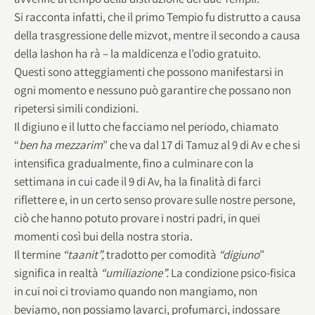
Si racconta infatti, che il primo Tempio fu distrutto a causa
della trasgressione delle mizvot, mentre il secondo a causa
della lashon ha rà – la maldicenza e l’odio gratuito.
Questi sono atteggiamenti che possono manifestarsi in
ogni momento e nessuno può garantire che possano non
ripetersi simili condizioni.
Il digiuno e il lutto che facciamo nel periodo, chiamato
“
ben ha mezzarim
” che va dal 17 di Tamuz al 9 di Av e che si
intensifica gradualmente, fino a culminare con la
settimana in cui cade il 9 di Av, ha la finalità di farci
riflettere e, in un certo senso provare sulle nostre persone,
ciò che hanno potuto provare i nostri padri, in quei
momenti così bui della nostra storia.
Il termine
“taanit”,
tradotto per comodità
“digiuno
”
significa in realtà
“umiliazione”.
La condizione psico-fisica
in cui noi ci troviamo quando non mangiamo, non
beviamo, non possiamo lavarci, profumarci, indossare