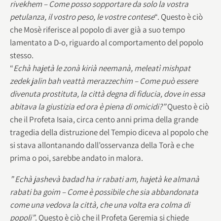
rivekhem – Come posso sopportare da solo la vostra
petulanza, il vostro peso, le vostre contese
“. Questo è ciò
che Mosè riferisce al popolo di aver già a suo tempo
lamentato a D-o, riguardo al comportamento del popolo
stesso.
“
Echà hajetà le zonà kirià neemanà, meleatì mishpat
zedek jalin bah veattà merazzechim – Come può essere
divenuta prostituta, la città degna di fiducia, dove in essa
abitava la giustizia ed ora è piena di omicidi?”
Questo è ciò
che il Profeta Isaia, circa cento anni prima della grande
tragedia della distruzione del Tempio diceva al popolo che
si stava allontanando dall’osservanza della Torà e che
prima o poi, sarebbe andato in malora.
” Echà jashevà badad ha ir rabati am, hajetà ke almanà
rabati ba goim – Come è possibile che sia abbandonata
come una vedova la città, che una volta era colma di
popoli”
. Questo è ciò che il Profeta Geremia si chiede