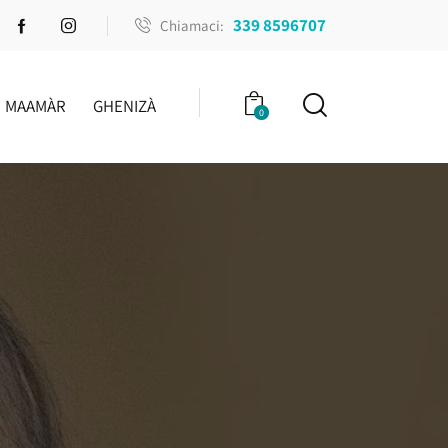
339 8596707
Chiamaci:
MAAMÀR
GHENIZÀ
0