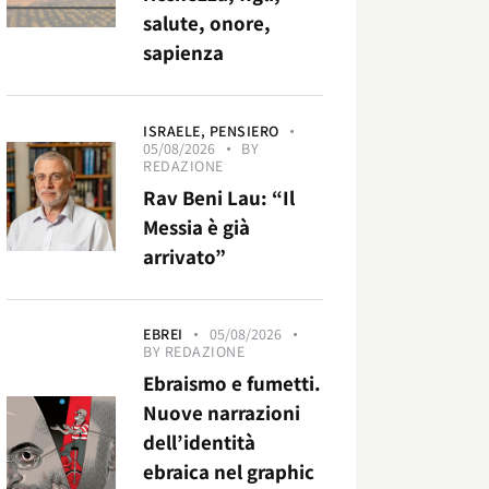
salute, onore,
sapienza
ISRAELE,
PENSIERO
05/08/2026
BY
REDAZIONE
Rav Beni Lau: “Il
Messia è già
arrivato”
EBREI
05/08/2026
BY
REDAZIONE
Ebraismo e fumetti.
Nuove narrazioni
dell’identità
ebraica nel graphic