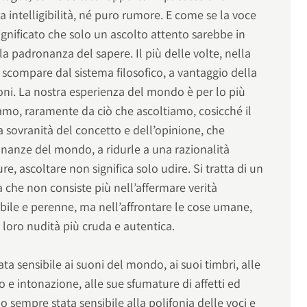
intelligibilità, né puro rumore. E come se la voce
significato che solo un ascolto attento sarebbe in
lla padronanza del sapere. Il più delle volte, nella
to scompare dal sistema filosofico, a vantaggio della
oni. La nostra esperienza del mondo è per lo più
amo, raramente da ciò che ascoltiamo, cosicché il
a sovranità del concetto e dell’opinione, che
onanze del mondo, a ridurle a una razionalità
ure, ascoltare non significa solo udire. Si tratta di un
a che non consiste più nell’affermare verità
abile e perenne, ma nell’affrontare le cose umane,
oro nudità più cruda e autentica.
ta sensibile ai suoni del mondo, ai suoi timbri, alle
mo e intonazione, alle sue sfumature di affetti ed
o sempre stata sensibile alla polifonia delle voci e