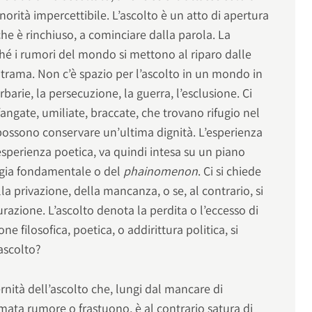
orità impercettibile. L’ascolto è un atto di apertura
che è rinchiuso, a cominciare dalla parola. La
hé i rumori del mondo si mettono al riparo dalle
trama. Non c’è spazio per l’ascolto in un mondo in
rbarie, la persecuzione, la guerra, l’esclusione. Ci
fangate, umiliate, braccate, che trovano rifugio nel
i possono conservare un’ultima dignità. L’esperienza
esperienza poetica, va quindi intesa su un piano
ogia fondamentale o del
phainomenon
. Ci si chiede
lla privazione, della mancanza, o se, al contrario, si
urazione. L’ascolto denota la perdita o l’eccesso di
one filosofica, poetica, o addirittura politica, si
 ascolto?
nità dell’ascolto che, lungi dal mancare di
mata rumore o frastuono, è al contrario satura di