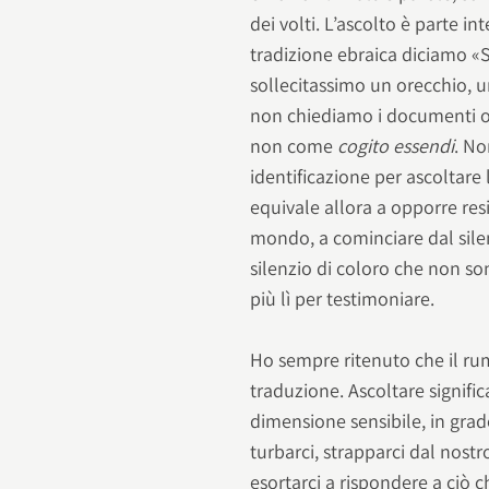
dei volti. L’ascolto è parte i
tradizione ebraica diciamo «S
sollecitassimo un orecchio, u
non chiediamo i documenti o 
non come
cogito essendi
. No
identificazione per ascoltare la
equivale allora a opporre resi
mondo, a cominciare dal silenzi
silenzio di coloro che non so
più lì per testimoniare.
Ho sempre ritenuto che il ru
traduzione. Ascoltare signific
dimensione sensibile, in grado
turbarci, strapparci dal nost
esortarci a rispondere a ciò c