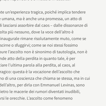
nte un’esperienza tragica, poiché implica tendere
ne umana, ma è anche una promessa, un atto di
 di lasciarsi assorbire dal caos – dalle dissonanze di
lta più nessuno, dove la voce dell’altro è
io inaugurale rimane risolutamente muto, come se
cirne o sfuggirvi; come se noi stessi fossimo
ppure l’ascolto non è sinonimo di tautologia, non è
ende atto della perdita in quanto tale, è per
re l’ultima parola alla perdita, al caos, al
tragico: questa è la vocazione dell’ascolto che
o di una coscienza che chiama se stessa, ma in cui
to dell’altro, per dirla con Emmanuel Levinas, sono
ro le macerie dei rumori diventati inudibili,
arsi le orecchie. L’ascolto come fenomeno