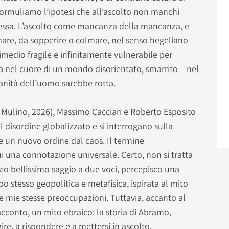
 formuliamo l’ipotesi che all’ascolto non manchi
tessa. L’ascolto come mancanza della mancanza, e
e, da sopperire o colmare, nel senso hegeliano
imedio fragile e infinitamente vulnerabile per
da nel cuore di un mondo disorientato, smarrito – nel
anità dell’uomo sarebbe rotta.
l Mulino, 2026), Massimo Cacciari e Roberto Esposito
l disordine globalizzato e si interrogano sulla
e un nuovo ordine dal caos. Il termine
una connotazione universale. Certo, non si tratta
to bellissimo saggio a due voci, percepisco una
po stesso geopolitica e metafisica, ispirata al mito
le mie stesse preoccupazioni. Tuttavia, accanto al
cconto, un mito ebraico: la storia di Abramo,
re, a rispondere e a mettersi in ascolto.