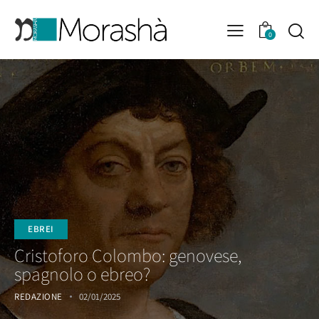
0
EBREI
Cristoforo Colombo: genovese,
spagnolo o ebreo?
REDAZIONE
02/01/2025