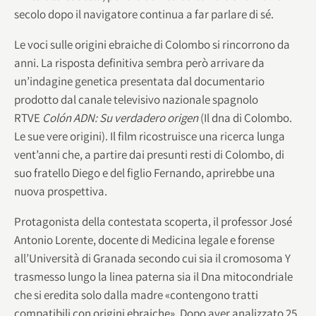
secolo dopo il navigatore continua a far parlare di sé.
Le voci sulle origini ebraiche di Colombo si rincorrono da
anni. La risposta definitiva sembra però arrivare da
un’indagine genetica presentata dal documentario
prodotto dal canale televisivo nazionale spagnolo
RTVE
Colón ADN: Su verdadero origen
(Il dna di Colombo.
Le sue vere origini). Il film ricostruisce una ricerca lunga
vent’anni che, a partire dai presunti resti di Colombo, di
suo fratello Diego e del figlio Fernando, aprirebbe una
nuova prospettiva.
Protagonista della contestata scoperta, il professor José
Antonio Lorente, docente di Medicina legale e forense
all’Università di Granada secondo cui sia il cromosoma Y
trasmesso lungo la linea paterna sia il Dna mitocondriale
che si eredita solo dalla madre «contengono tratti
compatibili con origini ebraiche». Dopo aver analizzato 25