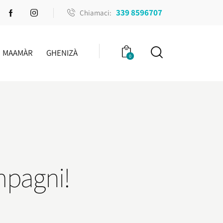
339 8596707
Chiamaci:
MAAMÀR
GHENIZÀ
0
mpagni!