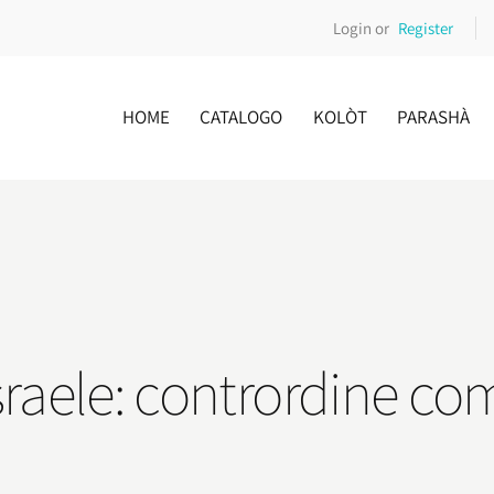
Login or
Register
HOME
CATALOGO
KOLÒT
PARASHÀ
sraele: contrordine co