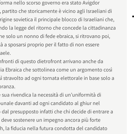
iforma nello scorso governo era stato Avigdor
partito che storicamente è vicino agli Israeliani di
origine sovietica il principale blocco di Israeliani che,
ondo la legge del ritorno che concede la cittadinanza
he solo un nonno di fede ebraica, si ritrovano poi,
à a sposarsi proprio per il fatto di non essere
raele.
fronti di questo dietrofront arrivano anche da
ia Ebraica che sottolinea come un argomento così
ì stravolto ad ogni tornata elettorale in base solo a
oranza.
 sua rivendica la necessità di un’uniformità di
ibunale davanti ad ogni candidato al ghiur nel
 dal presupposto infatti che chi decide di entrare a
le deve sostenere un impegno ancora più forte
h, la fiducia nella futura condotta del candidato