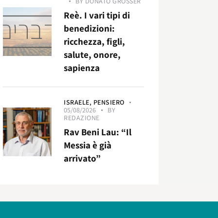
BY
DONATO GROSSER
Reè. I vari tipi di
benedizioni:
ricchezza, figli,
salute, onore,
sapienza
ISRAELE,
PENSIERO
05/08/2026
BY
REDAZIONE
Rav Beni Lau: “Il
Messia è già
arrivato”