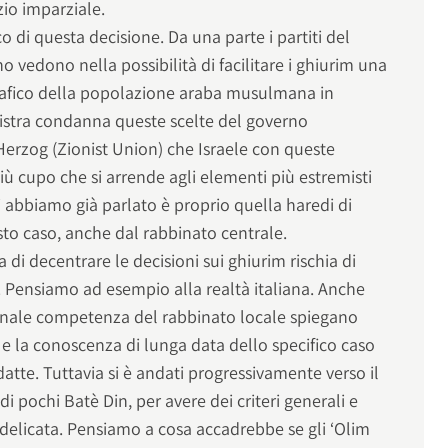
zio imparziale.
co di questa decisione. Da una parte i partiti del
o vedono nella possibilità di facilitare i ghiurim una
afico della popolazione araba musulmana in
sinistra condanna queste scelte del governo
Herzog (Zionist Union) che Israele con queste
iù cupo che si arrende agli elementi più estremisti
 abbiamo già parlato è proprio quella haredi di
sto caso, anche dal rabbinato centrale.
a di decentrare le decisioni sui ghiurim rischia di
. Pensiamo ad esempio alla realtà italiana. Anche
zionale competenza del rabbinato locale spiegano
e la conoscenza di lunga data dello specifico caso
datte. Tuttavia si è andati progressivamente verso il
i pochi Batè Din, per avere dei criteri generali e
 delicata. Pensiamo a cosa accadrebbe se gli ‘Olim