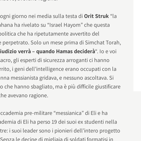
gni giorno nei media sulla testa di
Orit Struk
“la
Kahana ha rivelato su “Israel Hayom” che questa
 politica che ha ripetutamente avvertito del
perpetrato. Solo un mese prima di Simchat Torah,
 giudizio verrà – quando Hamas deciderà
“. Io e voi
cro, gli esperti di sicurezza arroganti ci hanno
ito, i geni dell’intelligence erano occupati con la
donna messianista gridava, e nessuno ascoltava. Si
 che hanno sbagliato, ma è più difficile giustificare
 che avevano ragione.
ccademia pre-militare “messianica” di Eli e ha
ademia di Eli ha perso 19 dei suoi ex studenti nella
re: i suoi leader sono i pionieri dell’intero progetto
Senza le decine di migliaia di soldati formatisi in