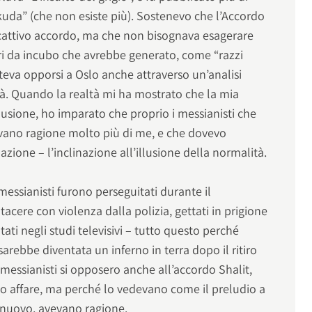
Nekuda” (che non esiste più). Sostenevo che l’Accordo
cattivo accordo, ma che non bisognava esagerare
ari da incubo che avrebbe generato, come “razzi
teva opporsi a Oslo anche attraverso un’analisi
tà. Quando la realtà mi ha mostrato che la mia
usione, ho imparato che proprio i messianisti che
vevano ragione molto più di me, e che dovevo
azione – l’inclinazione all’illusione della normalità.
 messianisti furono perseguitati durante il
acere con violenza dalla polizia, gettati in prigione
tati negli studi televisivi – tutto questo perché
rebbe diventata un inferno in terra dopo il ritiro
 messianisti si opposero anche all’accordo Shalit,
vo affare, ma perché lo vedevano come il preludio a
i nuovo, avevano ragione.