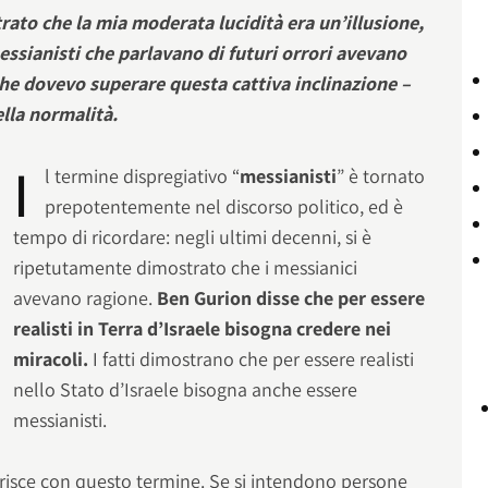
ato che la mia moderata lucidità era un’illusione,
ssianisti che parlavano di futuri orrori avevano
che dovevo superare questa cattiva inclinazione –
ella normalità.
I
l termine dispregiativo “
messianisti
” è tornato
prepotentemente nel discorso politico, ed è
tempo di ricordare: negli ultimi decenni, si è
ripetutamente dimostrato che i messianici
avevano ragione.
Ben Gurion disse che per essere
realisti in Terra d’Israele bisogna credere nei
miracoli.
I fatti dimostrano che per essere realisti
nello Stato d’Israele bisogna anche essere
messianisti.
erisce con questo termine. Se si intendono persone