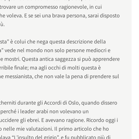
ò trovare un compromesso ragionevole, in cui
he voleva. E se sei una brava persona, sarai disposto
iù.
sta” è colui che nega questa descrizione della
ta” vede nel mondo non solo persone mediocri e
 e mostri. Questa antica saggezza si può apprendere
rribile finale; ma agli occhi di molti questa è
 messianista, che non vale la pena di prendere sul
scherniti durante gli Accordi di Oslo, quando dissero
, perché i leader arabi non volevano un
idere gli ebrei. E avevano ragione. Ricordo oggi i
to nelle mie valutazioni. Il primo articolo che ho
olava “L’insulto del grigio”, e fu pubblicato più di