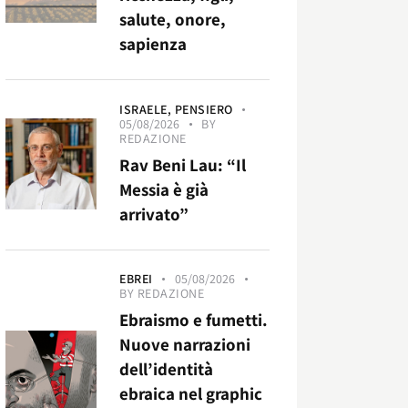
salute, onore,
sapienza
ISRAELE,
PENSIERO
05/08/2026
BY
REDAZIONE
Rav Beni Lau: “Il
Messia è già
arrivato”
EBREI
05/08/2026
BY
REDAZIONE
Ebraismo e fumetti.
Nuove narrazioni
dell’identità
ebraica nel graphic