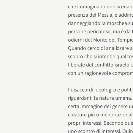
che immaginano uno scenario 
presenza del Messia, e addiri
danneggiando la moschea sul
persone pericolose; ma è da t
odierni del Monte del Tempi
Quando cerco di analizzare a ch
scopro che si intende qualcos
liberale del conflitto israelo
con un ragionevole comprom
I disaccordi ideologici e poli
riguardanti la natura umana.
certa immagine del genere um
creature più o meno razional
propri interessi. Secondo que
uno scontro di interessi. Qu