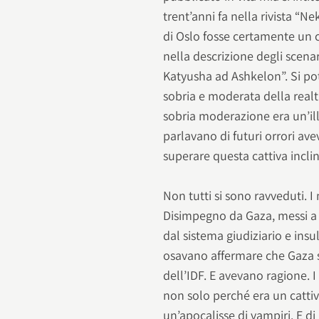
trent’anni fa nella rivista “
di Oslo fosse certamente un 
nella descrizione degli scen
Katyusha ad Ashkelon”. Si po
sobria e moderata della real
sobria moderazione era un’ill
parlavano di futuri orrori a
superare questa cattiva inclin
Non tutti si sono ravveduti. I
Disimpegno da Gaza, messi a t
dal sistema giudiziario e insul
osavano affermare che Gaza sa
dell’IDF. E avevano ragione. I
non solo perché era un catti
un’apocalisse di vampiri. E d