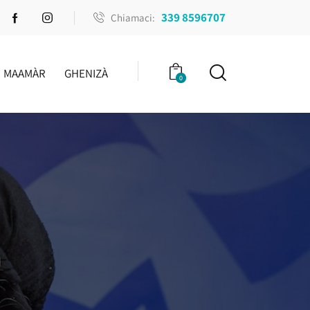
339 8596707
Chiamaci:
MAAMÀR
GHENIZÀ
0