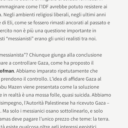
 immaginare come l’IDF avrebbe potuto resistere ai
 Negli ambienti religiosi liberali, negli ultimi anni
di Eli, come se fossero rimasti ancorati al passato e
ercito non è più una questione importante in
ti “messianisti” erano gli unici realisti tra noi.
“messianista”? Chiunque giunga alla conclusione
uare a controllare Gaza, come ha proposto il
ofman
. Abbiamo imparato ripetutamente che
sti prendono il controllo. L’idea di affidare Gaza al
 Abu Mazen viene presentata come la soluzione
 in realtà è una mossa folle, quasi suicida. Abbiamo
isimpegno, l’Autorità Palestinese ha ricevuto Gaza –
. Ma solo i messianici osano sottolinearlo, e solo
mas deve pagare l’unico prezzo che teme: la terra.
 esiste qualcosa oltre agli interessi egoistici