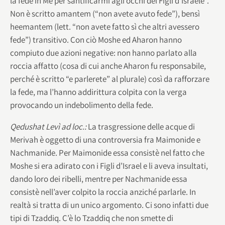
la fede in Me per santificarmi agli occhi dei Figli d’Israele”.
Non è scritto amantem (“non avete avuto fede”), bensì
heemantem (lett. “non avete fatto sì che altri avessero
fede”) transitivo. Con ciò Moshe ed Aharon hanno
compiuto due azioni negative: non hanno parlato alla
roccia affatto (cosa di cui anche Aharon fu responsabile,
perché è scritto “e parlerete” al plurale) così da rafforzare
la fede, ma l’hanno addirittura colpita con la verga
provocando un indebolimento della fede.
Qedushat Levì ad loc.:
La trasgressione delle acque di
Merivah è oggetto di una controversia fra Maimonide e
Nachmanide. Per Maimonide essa consistè nel fatto che
Moshe si era adirato con i Figli d’Israel e li aveva insultati,
dando loro dei ribelli, mentre per Nachmanide essa
consistè nell’aver colpito la roccia anziché parlarle. In
realtà si tratta di un unico argomento. Ci sono infatti due
tipi di Tzaddiq. C’è lo Tzaddiq che non smette di