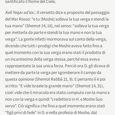
santificato il Nome del Cielo.
Kelì Yeqar ad loc.:
Il versetto dice a proposito del passaggio
del Mar Rosso: “e tu (Moshe) solleva la tua verga e stendi la
tua mano” (Shemot 14, 16), nel senso: “solleva la tua verga
per metterla da parte e stendi la tua mano e non la tua
verga”. La gente infatti mormorava sul conto della verga,
dicendo che tutti i prodigi che Moshe aveva fatto fino a
quel momento con la sua verga erano stati il prodotto di
un incantesimo della verga stessa, perché essa aveva
rappresentato la sua unica forza. Perciò ora D. gli diceva di
mettere da parte la verga per sgomberare il campo da
questa opinione (Shemot Rabbà 21, 9). E pertanto lì è poi
scritto: “E vide Israele la grande mano” (Shemot 14, 31),
cioé: vide che il miracolo era stato compiuto con la mano e
non con la verga e quindi “credettero in H. e Moshe Suo
servo”. Ciò significa che fino a quel momento erano stati
“figli privi di fede” in D. e nella profezia di Moshe, dal