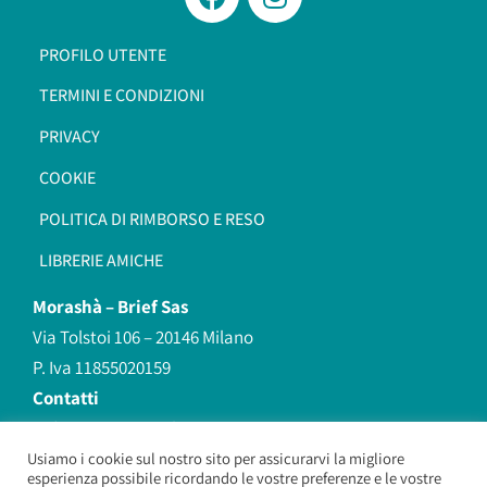
PROFILO UTENTE
TERMINI E CONDIZIONI
PRIVACY
COOKIE
POLITICA DI RIMBORSO E RESO
LIBRERIE AMICHE
Morashà –
Brief Sas
Via Tolstoi 106 – 20146 Milano
P. Iva 11855020159
Contatti
redazione@morasha.it
339 8596707
Usiamo i cookie sul nostro sito per assicurarvi la migliore
esperienza possibile ricordando le vostre preferenze e le vostre