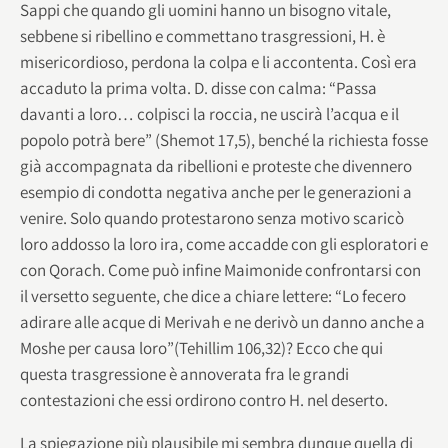
Sappi che quando gli uomini hanno un bisogno vitale,
sebbene si ribellino e commettano trasgressioni, H. è
misericordioso, perdona la colpa e li accontenta. Così era
accaduto la prima volta. D. disse con calma: “Passa
davanti a loro… colpisci la roccia, ne uscirà l’acqua e il
popolo potrà bere” (Shemot 17,5), benché la richiesta fosse
già accompagnata da ribellioni e proteste che divennero
esempio di condotta negativa anche per le generazioni a
venire. Solo quando protestarono senza motivo scaricò
loro addosso la loro ira, come accadde con gli esploratori e
con Qorach. Come può infine Maimonide confrontarsi con
il versetto seguente, che dice a chiare lettere: “Lo fecero
adirare alle acque di Merivah e ne derivò un danno anche a
Moshe per causa loro”(Tehillim 106,32)? Ecco che qui
questa trasgressione è annoverata fra le grandi
contestazioni che essi ordirono contro H. nel deserto.
La spiegazione più plausibile mi sembra dunque quella di