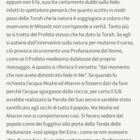
eppure non li fa, suscita certamente dubbi sulla fede:
infatti lo spettatore penserà che quanto scritto in molti
passi della Torah che la natura è soggiogata a coloro che
osservano le Mitzwòt non corrisponde a verità. Tanto più
se si tratta del Profeta stesso che ha dato la Torah. Se egli
si astiene dall’intervenire sulla natura per mutarne il corso,
ciò provoca sicuramente una Profanazione del Nome,
come se il Profeta medesimo dubitasse del proprio
messaggio. A questo si riferisce il versetto: “dal momento
che non avete dimostrato fede in Me”. Se quando fu
richiesta l’acqua Moshe ed Aharon si fossero dati da fare
perchè l’acqua sgorgasse dalla roccia, per certo il S.B.
avrebbe realizzato la Parola del Suo servo e sarebbe stato
santificato agli occhi di tutto il popolo. Ma Moshe ed
Aharon non si comportarono così. Si fecero vedere dal
popolo come dei fuggitivi alla porta della Tenda della
Radunanza -così spiega Ibn Ezra-, come se non avessero
idea di cosa fare. Fu questa certamente una Profanazione