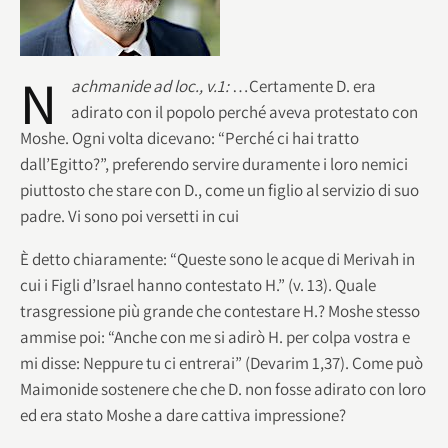
N
achmanide ad loc., v.1:
…Certamente D. era
adirato con il popolo perché aveva protestato con
Moshe. Ogni volta dicevano: “Perché ci hai tratto
dall’Egitto?”, preferendo servire duramente i loro nemici
piuttosto che stare con D., come un figlio al servizio di suo
padre. Vi sono poi versetti in cui
È detto chiaramente: “Queste sono le acque di Merivah in
cui i Figli d’Israel hanno contestato H.” (v. 13). Quale
trasgressione più grande che contestare H.? Moshe stesso
ammise poi: “Anche con me si adirò H. per colpa vostra e
mi disse: Neppure tu ci entrerai” (Devarim 1,37). Come può
Maimonide sostenere che che D. non fosse adirato con loro
ed era stato Moshe a dare cattiva impressione?