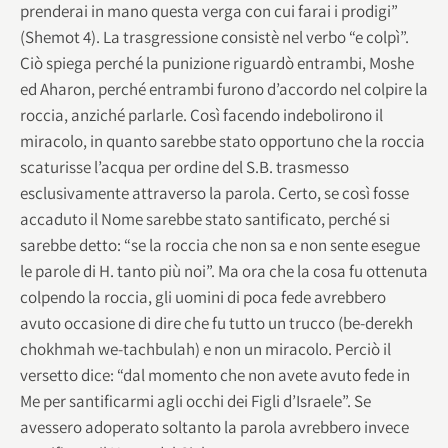
prenderai in mano questa verga con cui farai i prodigi”
(Shemot 4). La trasgressione consistè nel verbo “e colpì”.
Ciò spiega perché la punizione riguardò entrambi, Moshe
ed Aharon, perché entrambi furono d’accordo nel colpire la
roccia, anziché parlarle. Così facendo indebolirono il
miracolo, in quanto sarebbe stato opportuno che la roccia
scaturisse l’acqua per ordine del S.B. trasmesso
esclusivamente attraverso la parola. Certo, se così fosse
accaduto il Nome sarebbe stato santificato, perché si
sarebbe detto: “se la roccia che non sa e non sente esegue
le parole di H. tanto più noi”. Ma ora che la cosa fu ottenuta
colpendo la roccia, gli uomini di poca fede avrebbero
avuto occasione di dire che fu tutto un trucco (be-derekh
chokhmah we-tachbulah) e non un miracolo. Perciò il
versetto dice: “dal momento che non avete avuto fede in
Me per santificarmi agli occhi dei Figli d’Israele”. Se
avessero adoperato soltanto la parola avrebbero invece