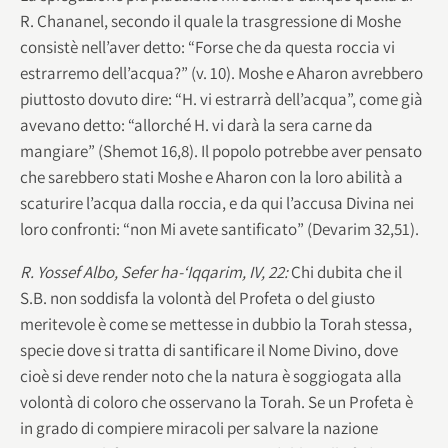
R. Chananel, secondo il quale la trasgressione di Moshe
consistè nell’aver detto: “Forse che da questa roccia vi
estrarremo dell’acqua?” (v. 10). Moshe e Aharon avrebbero
piuttosto dovuto dire: “H. vi estrarrà dell’acqua”, come già
avevano detto: “allorché H. vi darà la sera carne da
mangiare” (Shemot 16,8). Il popolo potrebbe aver pensato
che sarebbero stati Moshe e Aharon con la loro abilità a
scaturire l’acqua dalla roccia, e da qui l’accusa Divina nei
loro confronti: “non Mi avete santificato” (Devarim 32,51).
R. Yossef Albo, Sefer ha-‘Iqqarim, IV, 22:
Chi dubita che il
S.B. non soddisfa la volontà del Profeta o del giusto
meritevole è come se mettesse in dubbio la Torah stessa,
specie dove si tratta di santificare il Nome Divino, dove
cioè si deve render noto che la natura è soggiogata alla
volontà di coloro che osservano la Torah. Se un Profeta è
in grado di compiere miracoli per salvare la nazione