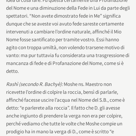
del Nome e una diminuzione della Fede in Lui da parte degli
spettatori. “Non avete dimostrato fede in Me” significa
dunque che se aveste voi avuto fede sareste certamente
intervenuti a cambiare l’ordine naturale, affinché il Mio
Nome fosse santificato per tramite vostro. Essi hanno
agito con troppa umiltà, non volendo trarsene motivo di
vanto: ma pur tuttavia fu considerata una trasgressione di
mancanza di fede e di Profanazione del Nome, come si è
detto.
Rashì (secondo R. Bachyè):
Moshe ns. Maestro non
ricevette l’ordine di colpire la roccia, bensì di parlarle,
affinché facesse uscire l’acqua nel Nome del S.B., come è
detto: “e parlerete alla roccia”. Il fatto che D. gli avesse
anche ingiunto di prendere la verga non era per colpire,
perché vediamo che tutte le volte che Moshe compie un
prodigio ha in mano la verga di D., come è scritto “e