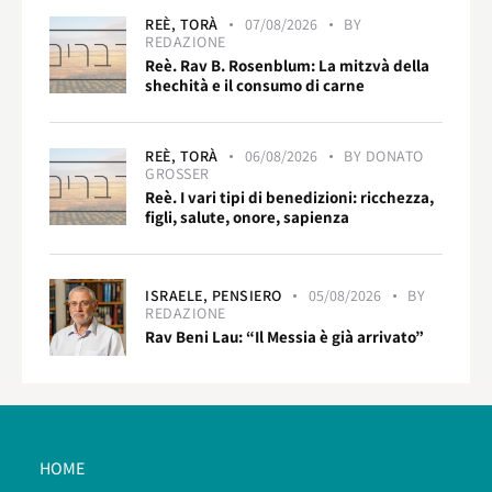
REÈ,
TORÀ
07/08/2026
BY
REDAZIONE
Reè. Rav B. Rosenblum: La mitzvà della
shechità e il consumo di carne
REÈ,
TORÀ
06/08/2026
BY
DONATO
GROSSER
Reè. I vari tipi di benedizioni: ricchezza,
figli, salute, onore, sapienza
ISRAELE,
PENSIERO
05/08/2026
BY
REDAZIONE
Rav Beni Lau: “Il Messia è già arrivato”
HOME