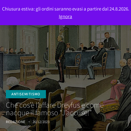
Chiusura estiva: gli ordini saranno evasi a partire dal 24.8.2026.
0
Ignora
ANTISEMITISMO
Che cos’è l’affare Dreyfus e come
nacque il famoso “J’accuse!”
REDAZIONE
26/12/2023