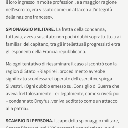
il loro ingresso in molte professioni, e a maggior ragione
nell’esercito, era vissuto come un attacco all’integrità
della nazione francese».
SPIONAGGIO MILITARE.
La fretta della condanna,
tuttavia, aveva suscitato non pochi dubbi soprattutto tra i
familiari del capitano, tra gli intellettuali progressisti e tra
gli esponenti della Francia repubblicana.
Ma ogni tentativo di riesaminare il caso si scontrò con la
ragion di Stato. «Riaprire il procedimento avrebbe
significato sconfessare l’operato dell’esercito», spiega
Silvestri. «Ogni dubbio emesso sul Consiglio di Guerra che
aveva frettolosamente – e illegalmente, come si rivelò poi
– condannato Dreyfus, veniva additato come un attacco
alla patria».
SCAMBIO DI PERSONA.
Il capo dello spionaggio militare,
George Picquart, nel 1896 presentò una relazione in cui