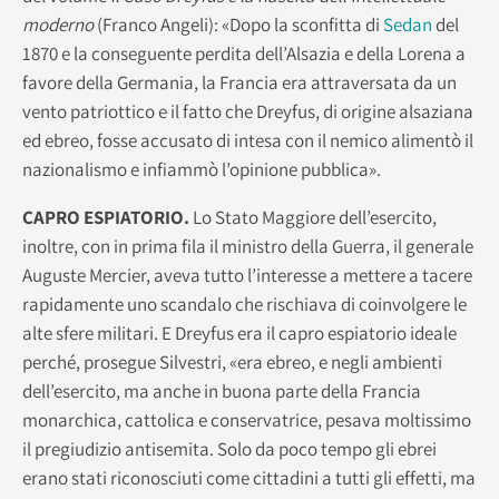
moderno
(Franco Angeli): «Dopo la sconfitta di
Sedan
del
1870 e la conseguente perdita dell’Alsazia e della Lorena a
favore della Germania, la Francia era attraversata da un
vento patriottico e il fatto che Dreyfus, di origine alsaziana
ed ebreo, fosse accusato di intesa con il nemico alimentò il
nazionalismo e infiammò l’opinione pubblica».
CAPRO ESPIATORIO.
Lo Stato Maggiore dell’esercito,
inoltre, con in prima fila il ministro della Guerra, il generale
Auguste Mercier, aveva tutto l’interesse a mettere a tacere
rapidamente uno scandalo che rischiava di coinvolgere le
alte sfere militari. E Dreyfus era il capro espiatorio ideale
perché, prosegue Silvestri, «era ebreo, e negli ambienti
dell’esercito, ma anche in buona parte della Francia
monarchica, cattolica e conservatrice, pesava moltissimo
il pregiudizio antisemita. Solo da poco tempo gli ebrei
erano stati riconosciuti come cittadini a tutti gli effetti, ma