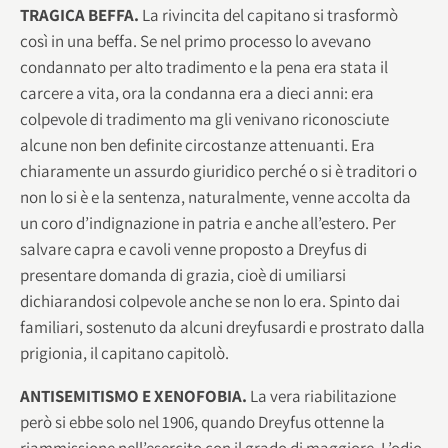
TRAGICA BEFFA.
La rivincita del capitano si trasformò
così in una beffa. Se nel primo processo lo avevano
condannato per alto tradimento e la pena era stata il
carcere a vita, ora la condanna era a dieci anni: era
colpevole di tradimento ma gli venivano riconosciute
alcune non ben definite circostanze attenuanti. Era
chiaramente un assurdo giuridico perché o si è traditori o
non lo si è e la sentenza, naturalmente, venne accolta da
un coro d’indignazione in patria e anche all’estero. Per
salvare capra e cavoli venne proposto a Dreyfus di
presentare domanda di grazia, cioè di umiliarsi
dichiarandosi colpevole anche se non lo era. Spinto dai
familiari, sostenuto da alcuni dreyfusardi e prostrato dalla
prigionia, il capitano capitolò.
ANTISEMITISMO E XENOFOBIA.
La vera riabilitazione
però si ebbe solo nel 1906, quando Dreyfus ottenne la
riammissione nell’esercito con il grado di maggiore. L’odio