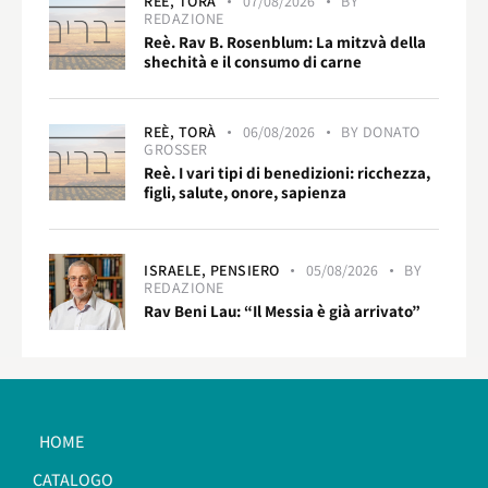
REÈ,
TORÀ
07/08/2026
BY
REDAZIONE
Reè. Rav B. Rosenblum: La mitzvà della
shechità e il consumo di carne
REÈ,
TORÀ
06/08/2026
BY
DONATO
GROSSER
Reè. I vari tipi di benedizioni: ricchezza,
figli, salute, onore, sapienza
ISRAELE,
PENSIERO
05/08/2026
BY
REDAZIONE
Rav Beni Lau: “Il Messia è già arrivato”
HOME
CATALOGO