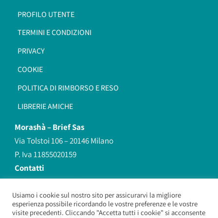
PROFILO UTENTE
TERMINI E CONDIZIONI
PRIVACY
COOKIE
POLITICA DI RIMBORSO E RESO
LIBRERIE AMICHE
Morashà –
Brief Sas
Via Tolstoi 106 – 20146 Milano
P. Iva 11855020159
Contatti
redazione@morasha.it
339 8596707
Usiamo i cookie sul nostro sito per assicurarvi la migliore
esperienza possibile ricordando le vostre preferenze e le vostre
(anche Whatsapp)
visite precedenti. Cliccando "Accetta tutti i cookie" si acconsente