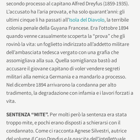
secondo processo al capitano Alfred Dreyfus (1859-1935).
L’accusato ha l’aria provata, e ha solo quarant’anni: gli
ultimi cinque li ha passati all’
Isola del Diavolo
, la terribile
colonia penale della Guyana Francese. Era l’ottobre 1894
quando venne casualmente scoperta la “prova” che gli
rovinò la vita: un foglietto indirizzato all’addetto militare
dell’ambasciata tedesca vergato con una grafia che
assomigliava alla sua. Quella somiglianza bastò ad
accusare il giovane capitano di voler vendere segreti
militari alla nemica Germania e a mandarlo a processo.
Nel dicembre 1894 arrivarono la condanna per alto
tradimento, la degradazione con infamia e i lavori forzati a
vita.
SENTENZA “MITE”.
Per molti però la sentenza era stata
troppo mite, e pochi erano disposti a schierarsi con il
condannato. Come ci racconta Agnese Silvestri, autrice
del volume
Il Caso Dreyfus e la nascita dell’intellettuale