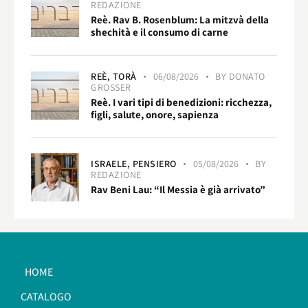
REDAZIONE
Reè. Rav B. Rosenblum: La mitzvà della
shechità e il consumo di carne
REÈ,
TORÀ
06/08/2026
BY
DONATO
GROSSER
Reè. I vari tipi di benedizioni: ricchezza,
figli, salute, onore, sapienza
ISRAELE,
PENSIERO
05/08/2026
BY
REDAZIONE
Rav Beni Lau: “Il Messia è già arrivato”
HOME
CATALOGO