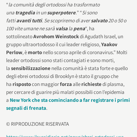
“
la comunità degli ortodossi ha trasformato
una
tragedia
in un
superpotere
.
” “
Si sono
fatti
avanti
tutti
. Se scopriremo di aver
salvato
20 o 50 o
100 vite umane ne sarà
valsa
la
pena
“, ha
sottolineato
Avrohom Weinstock
di Agudath Israel, un
gruppo ultraortodosso il cui leader religioso,
Yaakov
Perlow
, è
morto
nello scorso aprile di coronavirus.” Molti
leader ortodossi sono stati contagiati e sono morti,
la
sensibilizzazione
nella comunità è stata forte e quello
degli ebrei ortodossi di Brooklyn è stato il gruppo che
ha
risposto
con maggior
forza
alle
richieste
di plasma,
per cercare di guarire più malati possibili con l’epidemia
a
New York che sta cominciando a far registrare i primi
segnali di frenata
.
© RIPRODUZIONE RISERVATA