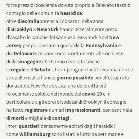
forte presa di coscienza dovuta proprio all’elevato tasso di
contagio della comunità
hassidica
:
oltre
diecimila
potenziali donatori nella zona
di
Brooklyn
a
New Y0rk
hanno letteralmente preso
d’assalto le banche del sangue di New York e del
New
Jersey
per poi passare a quelle della
Pennsylvania
e
del
Delaware
, rispondendo prontamente alle richieste
delle
sinagoghe
che hanno revocato anche
le
regole
del
Sabato
, che impongono l’inattività ma non se
se quello risulta l’unico
giorno
possibile
per effettuare la
donazione. New York è stata una delle città più
ferocemente colpite nel mondo dal
covid-19
e in
particolare tra gli ebrei ortodossi di Brooklyn il contagio
ha fatto
registrare
numeri
impressionanti
, con centinaia
di
morti
e migliaia di
contagi
.
Interi
quartieri
densamente abitati dagli hassidici
come
Williamsburg
sono listati a lutto da settimane e