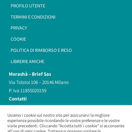
PROFILO UTENTE
TERMINI E CONDIZIONI
PRIVACY
COOKIE
POLITICA DI RIMBORSO E RESO
LIBRERIE AMICHE
Morashà –
Brief Sas
Via Tolstoi 106 – 20146 Milano
P. Iva 11855020159
Contatti
redazione@morasha.it
339 8596707
Usiamo i cookie sul nostro sito per assicurarvi la migliore
esperienza possibile ricordando le vostre preferenze e le vostre
(anche Whatsapp)
visite precedenti. Cliccando "Accetta tutti i cookie" si acconsente
all'uso di ogni cookie. Tuttavia si possono visitare le