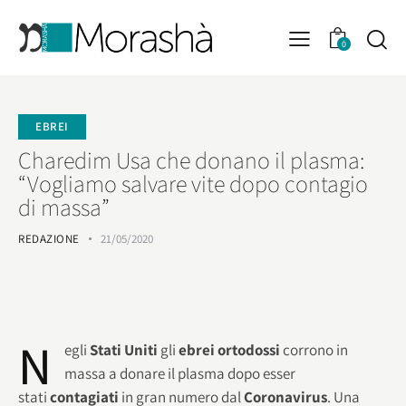
0
EBREI
Charedim Usa che donano il plasma:
“Vogliamo salvare vite dopo contagio
di massa”
REDAZIONE
21/05/2020
N
egli
Stati Uniti
gli
ebrei ortodossi
corrono in
massa a donare il plasma dopo esser
stati
contagiati
in gran numero dal
Coronavirus
. Una