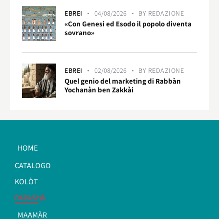
EBREI
04/08/2026
BY
REDAZIONE
«Con Genesi ed Esodo il popolo diventa
sovrano»
EBREI
02/08/2026
BY
REDAZIONE
Quel genio del marketing di Rabbàn
Yochanàn ben Zakkài
HOME
CATALOGO
KOLÒT
PARASHÀ
MAAMÀR