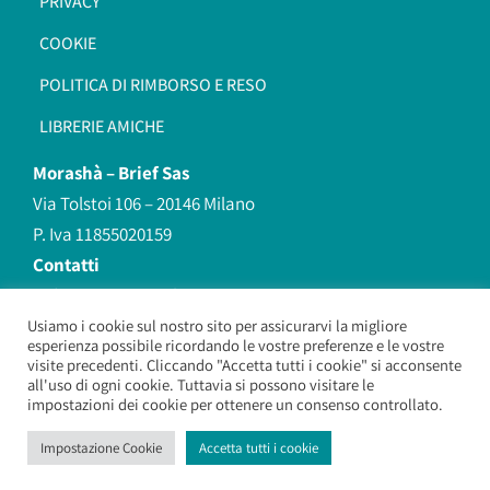
PRIVACY
COOKIE
POLITICA DI RIMBORSO E RESO
LIBRERIE AMICHE
Morashà –
Brief Sas
Via Tolstoi 106 – 20146 Milano
P. Iva 11855020159
Contatti
redazione@morasha.it
339 8596707
Usiamo i cookie sul nostro sito per assicurarvi la migliore
esperienza possibile ricordando le vostre preferenze e le vostre
(anche Whatsapp)
visite precedenti. Cliccando "Accetta tutti i cookie" si acconsente
all'uso di ogni cookie. Tuttavia si possono visitare le
impostazioni dei cookie per ottenere un consenso controllato.
Morashà – Brief Sas
– Copyright 2026. All Rights Reserved.
Impostazione Cookie
Accetta tutti i cookie