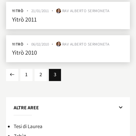
YITRÒ
21/01/2011
RAV ALBERTO SERMONETA
Yitrò 2011
YITRÒ
06/02/2010
RAV ALBERTO SERMONETA
Yitrò 2010
1
2
3
ALTRE AREE
Tesi di Laurea
Zehùt