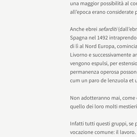
una maggior possibilità al c
all’epoca erano considerate pi
Anche ebrei
sefarditi
(dall’eb
Spagna nel 1492 intraprendon
di lì al Nord Europa, cominci
Livorno e successivamente an
vengono espulsi, per estensio
permanenza operosa possono 
cum un paro de lenzuola et u
Non adotteranno mai, come co
quello dei loro molti mestieri
Infatti tutti questi gruppi, s
vocazione comune: il lavoro. È