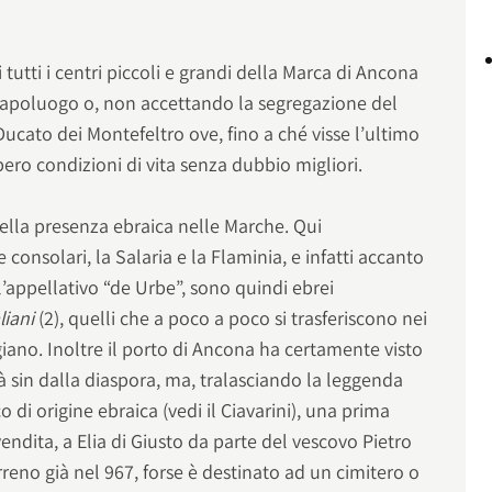
tutti i centri piccoli e grandi della Marca di Ancona
l capoluogo o, non accettando la segregazione del
 Ducato dei Montefeltro ove, fino a ché visse l’ultimo
bero condizioni di vita senza dubbio migliori.
 della presenza ebraica nelle Marche. Qui
 consolari, la Salaria e la Flaminia, e infatti accanto
l’appellativo “de Urbe”, sono quindi ebrei
liani
(2), quelli che a poco a poco si trasferiscono nei
giano. Inoltre il porto di Ancona ha certamente visto
ià sin dalla diaspora, ma, tralasciando la leggenda
o di origine ebraica (vedi il Ciavarini), una prima
ndita, a Elia di Giusto da parte del vescovo Pietro
rreno già nel 967, forse è destinato ad un cimitero o