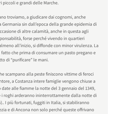
ri piccoli e grandi delle Marche.
aliano troviamo, a giudicare dai cognomi, anche
lla Germania sin dall’epoca della grande epidemia di
ccasione di altre calamità, anche in questa agli
sponsabilità, forse perché vivendo in quartieri
 almeno all’inizio, si diffonde con minor virulenza. La
al fatto che prima di consumare un pasto pregano e
tto di “purificare” le mani.
e scampano alla peste finiscono vittime di feroci
’untore, a Costanza intere famiglie vengono chiuse a
o date alle fiamme la notte del 3 gennaio del 1349,
e i roghi arderanno ininterrottamente dalla notte di
 I più fortunati, fuggiti in Italia, si stabiliranno
nezia e di Ancona non solo perché queste offrivano