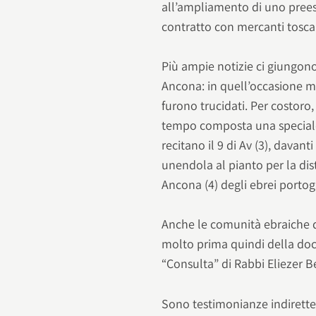
all’ampliamento di uno preesi
contratto con mercanti tosc
Più ampie notizie ci giungon
Ancona: in quell’occasione mol
furono trucidati. Per costoro
tempo composta una speciale
recitano il 9 di Av (3), davan
unendola al pianto per la di
Ancona (4) degli ebrei portog
Anche le comunità ebraiche di
molto prima quindi della docu
“Consulta” di Rabbi Eliezer B
Sono testimonianze indirett