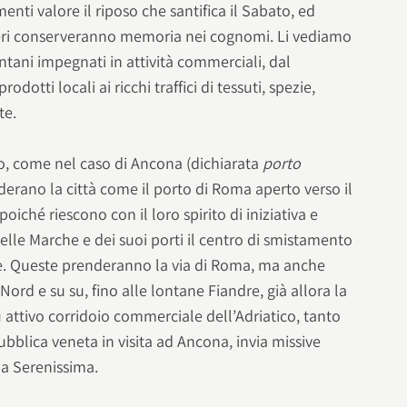
nti valore il riposo che santifica il Sabato, ed
ieri conserveranno memoria nei cognomi. Li vediamo
ntani impegnati in attività commerciali, dal
otti locali ai ricchi traffici di tessuti, spezie,
nte.
 o, come nel caso di Ancona (dichiarata
porto
derano la città come il porto di Roma aperto verso il
poiché riescono con il loro spirito di iniziativa e
delle Marche e dei suoi porti il centro di smistamento
e. Queste prenderanno la via di Roma, ma anche
 Nord e su su, fino alle lontane Fiandre, già allora la
ù attivo corridoio commerciale dell’Adriatico, tanto
bblica veneta in visita ad Ancona, invia missive
la Serenissima.