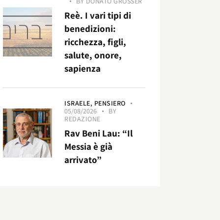
BY
DONATO GROSSER
Reè. I vari tipi di
benedizioni:
ricchezza, figli,
salute, onore,
sapienza
ISRAELE,
PENSIERO
05/08/2026
BY
REDAZIONE
Rav Beni Lau: “Il
Messia è già
arrivato”