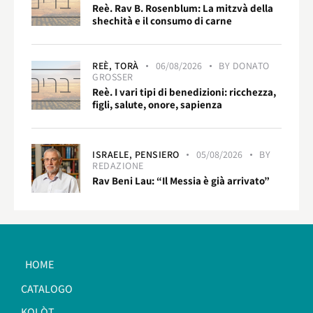
Reè. Rav B. Rosenblum: La mitzvà della
shechità e il consumo di carne
REÈ,
TORÀ
06/08/2026
BY
DONATO
GROSSER
Reè. I vari tipi di benedizioni: ricchezza,
figli, salute, onore, sapienza
ISRAELE,
PENSIERO
05/08/2026
BY
REDAZIONE
Rav Beni Lau: “Il Messia è già arrivato”
HOME
CATALOGO
KOLÒT