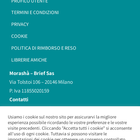
PROFILO UTENTE
TERMINI E CONDIZIONI
PRIVACY
COOKIE
POLITICA DI RIMBORSO E RESO
LIBRERIE AMICHE
Morashà –
Brief Sas
Via Tolstoi 106 – 20146 Milano
P. Iva 11855020159
Contatti
redazione@morasha.it
339 8596707
Usiamo i cookie sul nostro sito per assicurarvi la migliore
esperienza possibile ricordando le vostre preferenze e le vostre
(anche Whatsapp)
visite precedenti. Cliccando "Accetta tutti i cookie" si acconsente
all'uso di ogni cookie. Tuttavia si possono visitare le
impostazioni dei cookie per ottenere un consenso controllato.