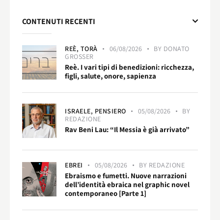
CONTENUTI RECENTI
REÈ,
TORÀ
06/08/2026
BY
DONATO
GROSSER
Reè. I vari tipi di benedizioni: ricchezza,
figli, salute, onore, sapienza
ISRAELE,
PENSIERO
05/08/2026
BY
REDAZIONE
Rav Beni Lau: “Il Messia è già arrivato”
EBREI
05/08/2026
BY
REDAZIONE
Ebraismo e fumetti. Nuove narrazioni
dell’identità ebraica nel graphic novel
contemporaneo [Parte 1]