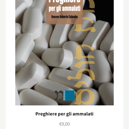
Preghiere per gli ammalati
€
9,00