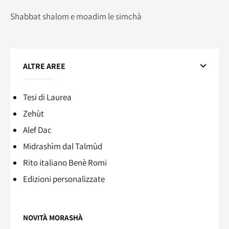
Shabbat shalom e moadim le simchà
ALTRE AREE
Tesi di Laurea
Zehùt
Alef Dac
Midrashìm dal Talmùd
Rito italiano Benè Romi​
Edizioni personalizzate
NOVITÀ MORASHÀ