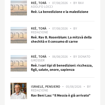
REÈ,
TORÀ
07/08/2026
BY
RAV
ADOLFO LOCCI
Reè. La benedizione e la maledizione
REÈ,
TORÀ
07/08/2026
BY
REDAZIONE
Reè. Rav B. Rosenblum: La mitzvà della
shechità e il consumo di carne
REÈ,
TORÀ
06/08/2026
BY
DONATO
GROSSER
Reè. I vari tipi di benedizioni: ricchezza,
figli, salute, onore, sapienza
ISRAELE,
PENSIERO
05/08/2026
BY
REDAZIONE
Rav Beni Lau: “Il Messia è già arrivato”