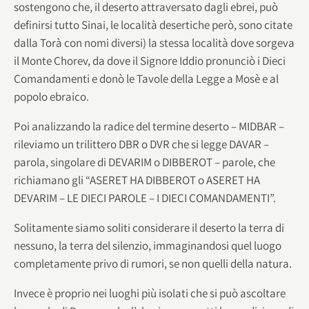
sostengono che, il deserto attraversato dagli ebrei, può
definirsi tutto Sinai, le località desertiche però, sono citate
dalla Torà con nomi diversi) la stessa località dove sorgeva
il Monte Chorev, da dove il Signore Iddio pronunciò i Dieci
Comandamenti e donò le Tavole della Legge a Mosè e al
popolo ebraico.
Poi analizzando la radice del termine deserto – MIDBAR –
rileviamo un trilittero DBR o DVR che si legge DAVAR –
parola, singolare di DEVARIM o DIBBEROT – parole, che
richiamano gli “ASERET HA DIBBEROT o ASERET HA
DEVARIM – LE DIECI PAROLE – I DIECI COMANDAMENTI”.
Solitamente siamo soliti considerare il deserto la terra di
nessuno, la terra del silenzio, immaginandosi quel luogo
completamente privo di rumori, se non quelli della natura.
Invece è proprio nei luoghi più isolati che si può ascoltare