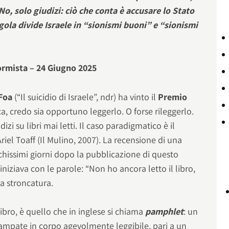
 No, solo giudizi: ciò che conta è accusare lo Stato
ola divide Israele in “sionismi buoni” e “sionismi
formista – 24 Giugno 2025
Foa
(“Il suicidio di Israele”, ndr) ha vinto il
Premio
ca, credo sia opportuno leggerlo. O forse rileggerlo.
i su libri mai letti. Il caso paradigmatico è il
riel Toaff (Il Mulino, 2007). La recensione di una
chissimi giorni dopo la pubblicazione di questo
 iniziava con le parole: “Non ho ancora letto il libro,
 stroncatura.
libro, è quello che in inglese si chiama
pamphlet
: un
ampate in corpo agevolmente leggibile, pari a un