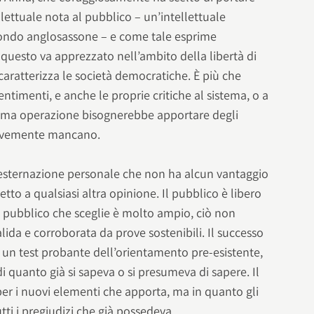
llettuale nota al pubblico – un’intellettuale
mondo anglosassone – e come tale esprime
questo va apprezzato nell’ambito della libertà di
caratterizza le società democratiche. È più che
entimenti, e anche le proprie critiche al sistema, o a
ltima operazione bisognerebbe apportare degli
gravemente mancano.
esternazione personale che non ha alcun vantaggio
etto a qualsiasi altra opinione. Il pubblico è libero
 il pubblico che sceglie è molto ampio, ciò non
lida e corroborata da prove sostenibili. Il successo
 un test probante dell’orientamento pre-esistente,
 quanto già si sapeva o si presumeva di sapere. Il
 per i nuovi elementi che apporta, ma in quanto gli
tti i pregiudizi che già possedeva.