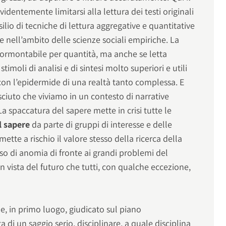
entemente limitarsi alla lettura dei testi originali
silio di tecniche di lettura aggregative e quantitative
 nell’ambito delle scienze sociali empiriche. La
sormontabile per quantità, ma anche se letta
imoli di analisi e di sintesi molto superiori e utili
con l’epidermide di una realtà tanto complessa. E
ciuto che viviamo in un contesto di narrative
La spaccatura del sapere mette in crisi tutte le
l sapere
da parte di gruppi di interesse e delle
ette a rischio il valore stesso della ricerca della
uso di anomia di fronte ai grandi problemi del
in vista del futuro che tutti, con qualche eccezione,
e, in primo luogo, giudicato sul piano
tta di un saggio serio, disciplinare, a quale disciplina