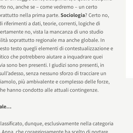
rto no, anche se – come vedremo – un certo
rattutto nella prima parte.
Sociologia
? Certo no,
riferimenti a dati, teorie, correnti, logiche di
Certamente no, vista la mancanza di uno studio
lità soprattutto regionale ma anche globale. In
esto testo quegli elementi di contestualizzazione e
itico che potrebbero aiutare a inquadrare quei
via sono ben presenti. I giudizi sono presenti, in
sull’adesso, senza nessuno sforzo di tracciare un
iamolo, più ambivalente e complesso delle forze,
 che hanno condotto alle attuali contingenze.
nale…
classificato, dunque, esclusivamente nella categoria
.
Anna, che coraggiosamente ha scelto di portare