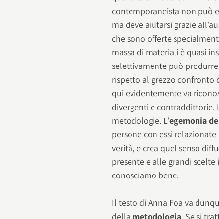
contemporaneista non può evid
ma deve aiutarsi grazie all’au
che sono offerte specialmente
massa di materiali è quasi in
selettivamente può produrre st
rispetto al grezzo confronto 
qui evidentemente va riconos
divergenti e contraddittorie. 
metodologie. L’
egemonia de
persone con essi relazionate m
verità, e crea quel senso diff
presente e alle grandi scelte 
conosciamo bene.
Il testo di Anna Foa va dunqu
della
metodologia
. Se si tra