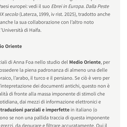
i Paesi europei: vedi il suo
Ebrei in Europa. Dalla Peste
IX secolo
(Laterza, 1999, iv rist. 2025), tradotto anche
e anche la sua collaborazione con l’altro noto
’Università di Haifa.
dio Oriente
iali di Anna Foa nello studio del
Medio Oriente
, per
possedere la piena padronanza di almeno una delle
raico, l’arabo, il turco e il persiano. Se ciò è vero per
l’intepretazione dei documenti antichi, questo non è
lità di fronte alla massa imponente di stimoli che
idiana, dai mezzi di informazione elettronici e
e
traduzioni parziali e imperfette
in italiano (o
ono se non una pallida traccia di questa imponente
 grezzi, da depurare e filtrare accuratamente. Qui il