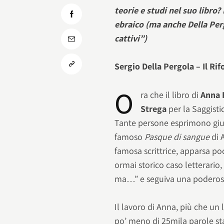
teorie e studi nel suo libro?
ebraico (ma anche Della Perg
cattivi”)
Sergio Della Pergola – Il Ri
O
ra che il libro di
Anna 
Strega
per la Saggisti
Tante persone esprimono giudiz
famoso
Pasque di sangue
di A
famosa scrittrice, apparsa po
ormai storico caso letterario,
ma…” e seguiva una poderosa
Il lavoro di Anna, più che un 
po’ meno di 25mila parole st