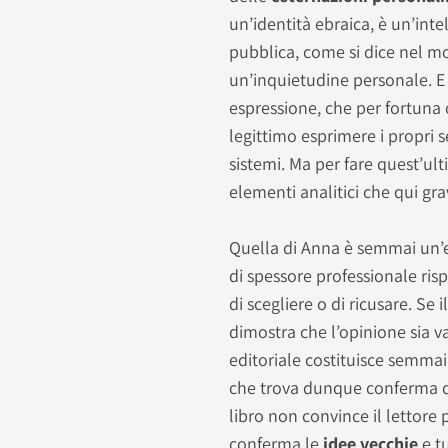
un’identità ebraica, è un’inte
pubblica, come si dice nel 
un’inquietudine personale. E 
espressione, che per fortuna 
legittimo esprimere i propri s
sistemi. Ma per fare quest’u
elementi analitici che qui 
Quella di Anna è semmai un’
di spessore professionale risp
di scegliere o di ricusare. Se
dimostra che l’opinione sia va
editoriale costituisce semmai
che trova dunque conferma di
libro non convince il lettore
conferma le
idee vecchie
e tu