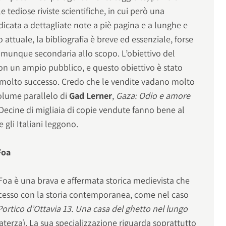
e tediose riviste scientifiche, in cui però una
dicata a dettagliate note a piè pagina e a lunghe e
o attuale, la bibliografia è breve ed essenziale, forse
omunque secondaria allo scopo. L’obiettivo del
n un ampio pubblico, e questo obiettivo è stato
 molto successo. Credo che le vendite vadano molto
olume parallelo di
Gad Lerner
,
Gaza: Odio e amore
. Decine di migliaia di copie vendute fanno bene al
gli Italiani leggono.
Foa
oa è una brava e affermata storica medievista che
cesso con la storia contemporanea, come nel caso
Portico d’Ottavia 13. Una casa del ghetto nel lungo
terza). La sua specializzazione riguarda soprattutto