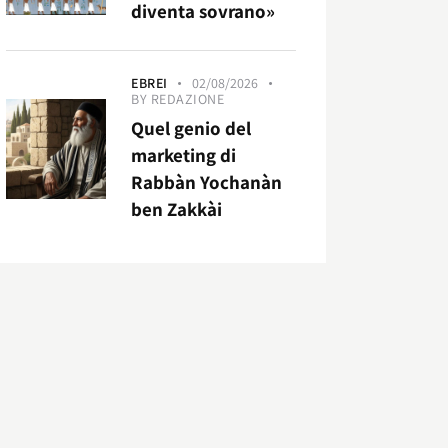
diventa sovrano»
EBREI
02/08/2026
BY
REDAZIONE
Quel genio del
marketing di
Rabbàn Yochanàn
ben Zakkài