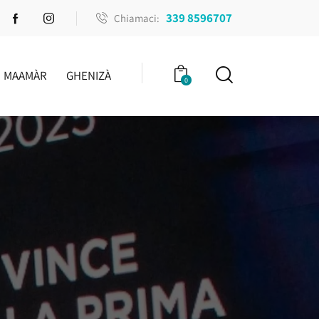
339 8596707
Chiamaci:
MAAMÀR
GHENIZÀ
0