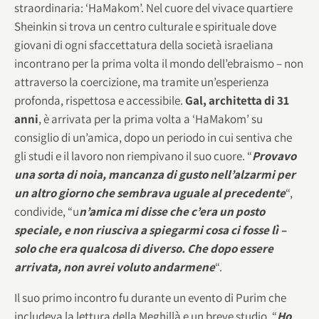
straordinaria: ‘HaMakom’. Nel cuore del vivace quartiere
Sheinkin si trova un centro culturale e spirituale dove
giovani di ogni sfaccettatura della società israeliana
incontrano per la prima volta il mondo dell’ebraismo – non
attraverso la coercizione, ma tramite un’esperienza
profonda, rispettosa e accessibile.
Gal, architetta di 31
anni
, è arrivata per la prima volta a ‘HaMakom’ su
consiglio di un’amica, dopo un periodo in cui sentiva che
gli studi e il lavoro non riempivano il suo cuore. “
Provavo
una sorta di noia, mancanza di gusto nell’alzarmi per
un altro giorno che sembrava uguale al precedente
“,
condivide, “u
n’amica mi disse che c’era un posto
speciale, e non riusciva a spiegarmi cosa ci fosse lì –
solo che era qualcosa di diverso. Che dopo essere
arrivata, non avrei voluto andarmene
“.
Il suo primo incontro fu durante un evento di Purim che
includeva la lettura della Meghillà e un breve studio. “
Ho