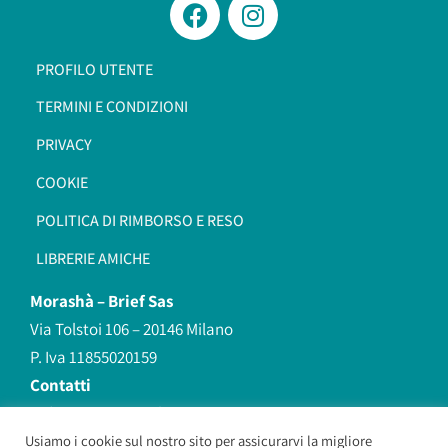
PROFILO UTENTE
TERMINI E CONDIZIONI
PRIVACY
COOKIE
POLITICA DI RIMBORSO E RESO
LIBRERIE AMICHE
Morashà –
Brief Sas
Via Tolstoi 106 – 20146 Milano
P. Iva 11855020159
Contatti
redazione@morasha.it
339 8596707
Usiamo i cookie sul nostro sito per assicurarvi la migliore