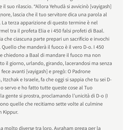
e il suo rilascio. “Allora Yehudà si avvicinò [vayigash]
gnore, lascia che il tuo servitore dica una parola al
. La terza apparizione di questo termine è nel
 tra il profeta Elia e i 450 falsi profeti di Baal.
a che ciascuna parte prepari un sacrificio e invochi
. Quello che manderà il fuoco è il vero D-o. I 450
io e chiedono a Baal di mandare il fuoco ma non
to il giorno, urlando, girando, lacerandosi ma senza
si fece avanti [vayigash] e pregò: O Padrone
 Itzchak e Israele, fa che oggi si sappia che tu sei D-
Tuo servo e ho fatto tutte queste cose al Tuo
la gente si prostra, proclamando l’unicità di D-o (I
sono quelle che recitiamo sette volte al culmine
m Kippur.
ma molto diverse tra loro. Avraham prega per la