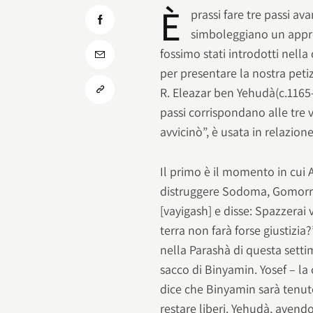
È
prassi fare tre passi ava
simboleggiano un appro
fossimo stati introdotti nella
per presentare la nostra peti
R. Eleazar ben Yehudà(c.1165-
passi corrispondano alle tre v
avvicinò”, è usata in relazion
Il primo è il momento in cui 
distruggere Sodoma, Gomorra 
[vayigash] e disse: Spazzerai v
terra non farà forse giustizia
nella Parashà di questa setti
sacco di Binyamin. Yosef – la 
dice che Binyamin sarà tenut
restare liberi. Yehudà, avend