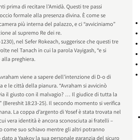
nti prima di recitare l’Amidà. Questi tre passi
ccio formale alla presenza divina. È come se
 camera più interna del palazzo, e ci “avviciniamo”
zione al supremo Re dei re.
1230), nel Sefer Rokeach, suggerisce che questi tre
olte nel Tanach in cui la parola Vayigash, “e si
e alla preghiera.
Avraham viene a sapere dell’intenzione di D-o di
e le città della pianura. “Avraham si avvicinò
ia il giusto con il malvagio? … Il giudice di tutta la
?” (Bereshit 18:23-25). Il secondo momento si verifica
mana. La coppa d’argento di Yosef è stata trovata nel
cui vera identità è ancora sconosciuta ai fratelli –
o come suo schiavo mentre gli altri potranno
o dato a Yaakov la sua personale garanzia del sicuro