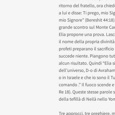
ritorno del fratello, ora chied
a lui e disse: Ti prego, mio Si
mio Signore” (Bereshit 44:18)
grande scontro sul Monte Carmel
Elia propone una prova. Lasci
il nome della propria divinità
profeti preparano il sacrific
succede niente. Piangono tut
alcun risultato. Quindi “Elia 
dell’universo, D-o di Avraham,
o in Israele e che io sono il 
comando .” Il fuoco scende e 
Re 18). Queste stesse parole 
della tefillà di Neilà nello Yo
Tre approcci, tre preghiere, 