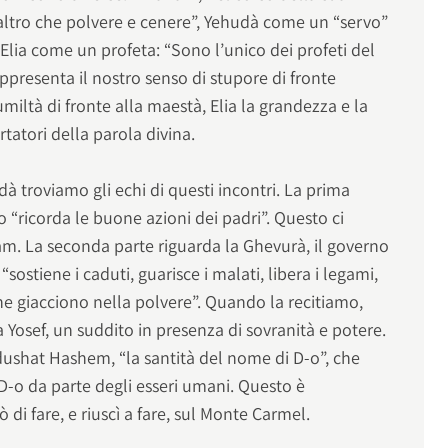
t’altro che polvere e cenere”, Yehudà come un “servo”
Elia come un profeta: “Sono l’unico dei profeti del
presenta il nostro senso di stupore di fronte
 umiltà di fronte alla maestà, Elia la grandezza e la
tatori della parola divina.
dà troviamo gli echi di questi incontri. La prima
-o “ricorda le buone azioni dei padri”. Questo ci
am. La seconda parte riguarda la Ghevurà, il governo
“sostiene i caduti, guarisce i malati, libera i legami,
 giacciono nella polvere”. Quando la recitiamo,
Yosef, un suddito in presenza di sovranità e potere.
dushat Hashem, “la santità del nome di D-o”, che
 D-o da parte degli esseri umani. Questo è
 di fare, e riuscì a fare, sul Monte Carmel.