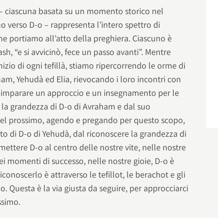
t – ciascuna basata su un momento storico nel
no verso D-o – rappresenta l’intero spettro di
e portiamo all’atto della preghiera. Ciascuno è
sh, “e si avvicinò, fece un passo avanti”. Mentre
inizio di ogni tefillà, stiamo ripercorrendo le orme di
aham, Yehudà ed Elia, rievocando i loro incontri con
 imparare un approccio e un insegnamento per le
r la grandezza di D-o di Avraham e dal suo
del prossimo, agendo e pregando per questo scopo,
uto di D-o di Yehudà, dal riconoscere la grandezza di
ettere D-o al centro delle nostre vite, nelle nostre
ei momenti di successo, nelle nostre gioie, D-o è
conoscerlo è attraverso le tefillot, le berachot e gli
mo. Questa è la via giusta da seguire, per approcciarci
ssimo.