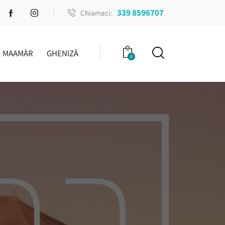
339 8596707
Chiamaci:
MAAMÀR
GHENIZÀ
0