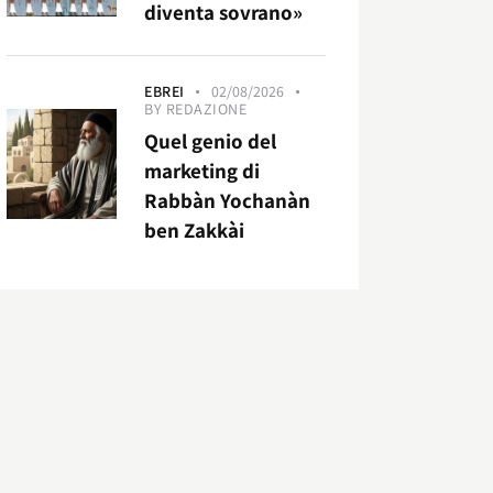
diventa sovrano»
EBREI
02/08/2026
BY
REDAZIONE
Quel genio del
marketing di
Rabbàn Yochanàn
ben Zakkài