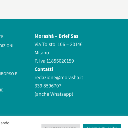
Morashà –
Brief Sas
TE
Via Tolstoi 106 – 20146
DIZIONI
Milano
P. Iva 11855020159
Contatti
IMBORSO E
redazione@morasha.it
339 8596707
HE
(anche Whatsapp)
ccando