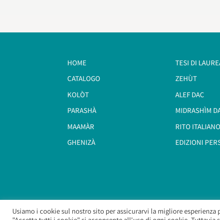
HOME
TESI DI LAURE
CATALOGO
ZEHÙT
KOLÒT
ALEF DAC
PARASHÀ
MIDRASHÌM D
MAAMÀR
RITO ITALIANO
GHENIZÀ
EDIZIONI PER
Usiamo i cookie sul nostro sito per assicurarvi la migliore esperienza 
"Accetta tutti i cookie" si acconsente all'uso di ogni cookie. Tuttavia