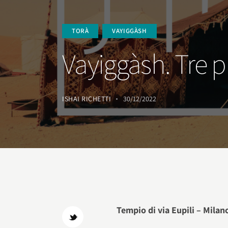
TORÀ
VAYIGGÀSH
Vayiggàsh. Tre p
ISHAI RICHETTI
30/12/2022
Tempio di via Eupili – Milan