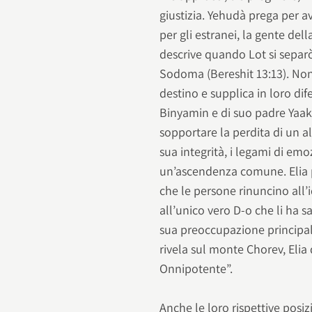
giustizia. Yehudà prega per av
per gli estranei, la gente del
descrive quando Lot si separò
Sodoma (Bereshit 13:13). No
destino e supplica in loro dif
Binyamin e di suo padre Yaak
sopportare la perdita di un al
sua integrità, i legami di e
un’ascendenza comune. Elia pa
che le persone rinuncino all’i
all’unico vero D-o che li ha sa
sua preoccupazione principale
rivela sul monte Chorev, Elia
Onnipotente”.
Anche le loro rispettive posi