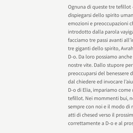
Ognuna di queste tre tefillo
dispiegarsi dello spirito uma
emozioni e preoccupazioni ch
introdotto dalla parola vayiga
facciamo tre passi avanti all’
tre giganti dello spirito, Avr
D-o. Da loro possiamo anche
nostre vite. Dallo stupore pe
preoccuparsi del benessere 
dal chiedere ed invocare l’ai
D-o di Elia, impariamo come m
tefillot. Nei mommenti bui, n
sempre con noi e il modo di ri
atti di chesed verso il prossi
correttamente a D-o e al pro