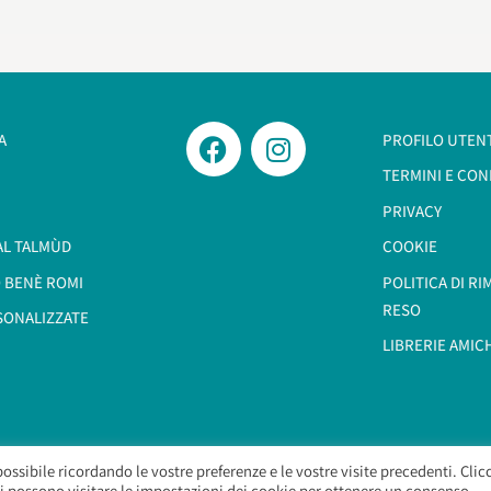
A
PROFILO UTEN
TERMINI E CON
PRIVACY
AL TALMÙD
COOKIE
 BENÈ ROMI​
POLITICA DI R
RESO
SONALIZZATE
LIBRERIE AMIC
possibile ricordando le vostre preferenze e le vostre visite precedenti. Cli
Morashà – Brief Sas
– Copyright 2026. All Rights Reserved.
 si possono visitare le impostazioni dei cookie per ottenere un consenso