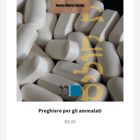
Preghiere per gli ammalati
€
9,00