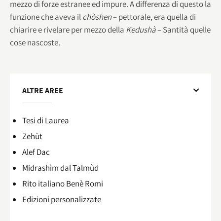
mezzo di forze estranee ed impure. A differenza di questo la
funzione che aveva il
chòshen
– pettorale, era quella di
chiarire e rivelare per mezzo della
Kedushà
– Santità quelle
cose nascoste.
ALTRE AREE
Tesi di Laurea
Zehùt
Alef Dac
Midrashìm dal Talmùd
Rito italiano Benè Romi​
Edizioni personalizzate