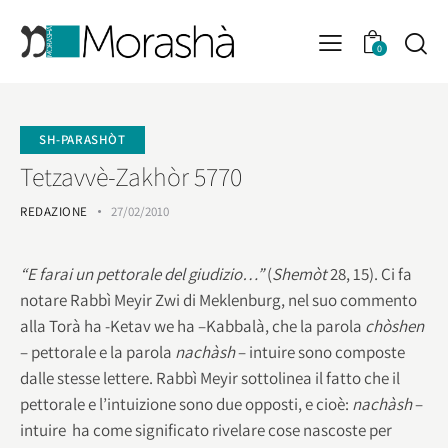
0
SH-PARASHÒT
Tetzavvè-Zakhòr 5770
REDAZIONE
27/02/2010
“E farai un pettorale del giudizio…”
(
Shemòt
28, 15). Ci fa
notare Rabbì Meyir Zwi di Meklenburg, nel suo commento
alla Torà ha -Ketav we ha –Kabbalà, che la parola
chòshen
– pettorale e la parola
nachàsh
– intuire sono composte
dalle stesse lettere. Rabbì Meyir sottolinea il fatto che il
pettorale e l’intuizione sono due opposti, e cioè:
nachàsh
–
intuire ha come significato rivelare cose nascoste per