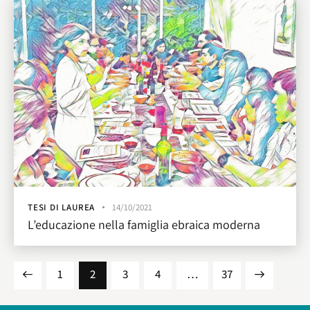
TESI DI LAUREA
14/10/2021
L’educazione nella famiglia ebraica moderna
1
2
3
4
…
>
37