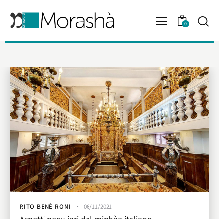
0
RITO BENÈ ROMI
06/11/2021
Aspetti peculiari del minhàg italiano