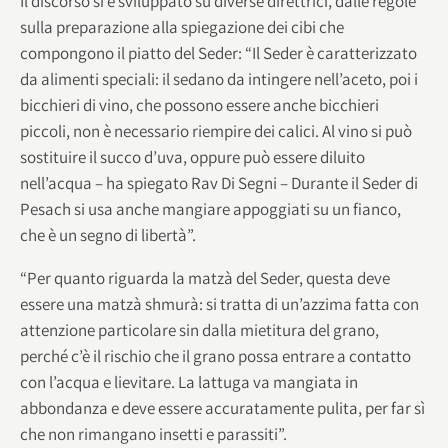
Il discorso si è sviluppato su diverse direttrici, dalle regole
sulla preparazione alla spiegazione dei cibi che
compongono il piatto del Seder: “Il Seder è caratterizzato
da alimenti speciali: il sedano da intingere nell’aceto, poi i
bicchieri di vino, che possono essere anche bicchieri
piccoli, non è necessario riempire dei calici. Al vino si può
sostituire il succo d’uva, oppure può essere diluito
nell’acqua – ha spiegato Rav Di Segni – Durante il Seder di
Pesach si usa anche mangiare appoggiati su un fianco,
che è un segno di libertà”.
“Per quanto riguarda la matzà del Seder, questa deve
essere una matzà shmurà: si tratta di un’azzima fatta con
attenzione particolare sin dalla mietitura del grano,
perché c’è il rischio che il grano possa entrare a contatto
con l’acqua e lievitare. La lattuga va mangiata in
abbondanza e deve essere accuratamente pulita, per far sì
che non rimangano insetti e parassiti”.