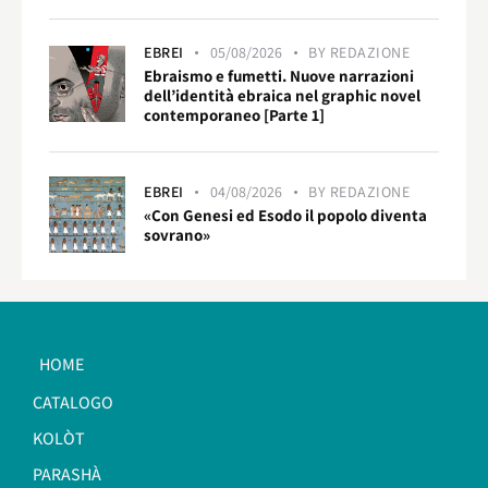
EBREI
05/08/2026
BY
REDAZIONE
Ebraismo e fumetti. Nuove narrazioni
dell’identità ebraica nel graphic novel
contemporaneo [Parte 1]
EBREI
04/08/2026
BY
REDAZIONE
«Con Genesi ed Esodo il popolo diventa
sovrano»
HOME
CATALOGO
KOLÒT
PARASHÀ