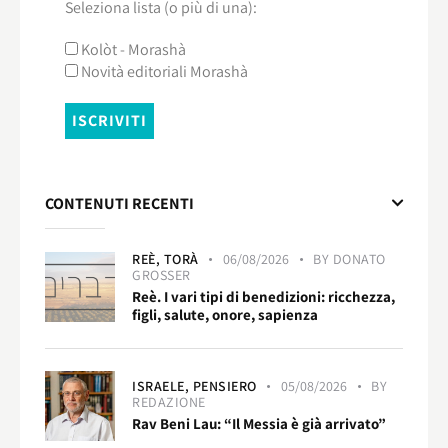
Seleziona lista (o più di una):
Kolòt - Morashà
Novità editoriali Morashà
CONTENUTI RECENTI
REÈ,
TORÀ
06/08/2026
BY
DONATO
GROSSER
Reè. I vari tipi di benedizioni: ricchezza,
figli, salute, onore, sapienza
ISRAELE,
PENSIERO
05/08/2026
BY
REDAZIONE
Rav Beni Lau: “Il Messia è già arrivato”