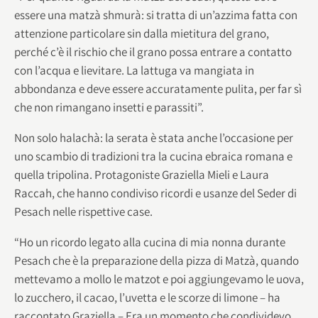
essere una matzà shmurà: si tratta di un’azzima fatta con
attenzione particolare sin dalla mietitura del grano,
perché c’è il rischio che il grano possa entrare a contatto
con l’acqua e lievitare. La lattuga va mangiata in
abbondanza e deve essere accuratamente pulita, per far sì
che non rimangano insetti e parassiti”.
Non solo halachà: la serata è stata anche l’occasione per
uno scambio di tradizioni tra la cucina ebraica romana e
quella tripolina. Protagoniste Graziella Mieli e Laura
Raccah, che hanno condiviso ricordi e usanze del Seder di
Pesach nelle rispettive case.
“Ho un ricordo legato alla cucina di mia nonna durante
Pesach che è la preparazione della pizza di Matzà, quando
mettevamo a mollo le matzot e poi aggiungevamo le uova,
lo zucchero, il cacao, l’uvetta e le scorze di limone – ha
raccontato Graziella – Era un momento che condividevo