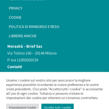
PRIVACY
COOKIE
POLITICA DI RIMBORSO E RESO
LIBRERIE AMICHE
Morashà –
Brief Sas
Via Tolstoi 106 – 20146 Milano
P. Iva 11855020159
Contatti
redazione@morasha.it
339 8596707
Usiamo i cookie sul nostro sito per assicurarvi la migliore
esperienza possibile ricordando le vostre preferenze e le vostre
(anche Whatsapp)
visite precedenti. Cliccando "Accetta tutti i cookie" si acconsente
all'uso di ogni cookie. Tuttavia si possono visitare le
impostazioni dei cookie per ottenere un consenso controllato.
Morashà – Brief Sas
– Copyright 2026. All Rights Reserved.
Impostazione Cookie
Accetta tutti i cookie