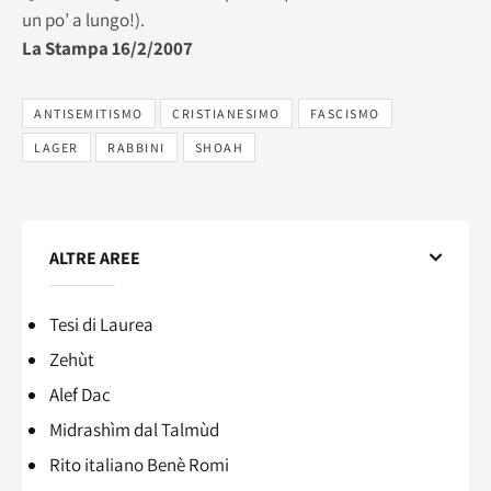
un po’ a lungo!).
La Stampa 16/2/2007
ANTISEMITISMO
CRISTIANESIMO
FASCISMO
LAGER
RABBINI
SHOAH
ALTRE AREE
Tesi di Laurea
Zehùt
Alef Dac
Midrashìm dal Talmùd
Rito italiano Benè Romi​