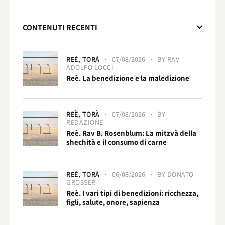
CONTENUTI RECENTI
REÈ,
TORÀ
07/08/2026
BY
RAV
ADOLFO LOCCI
Reè. La benedizione e la maledizione
REÈ,
TORÀ
07/08/2026
BY
REDAZIONE
Reè. Rav B. Rosenblum: La mitzvà della
shechità e il consumo di carne
REÈ,
TORÀ
06/08/2026
BY
DONATO
GROSSER
Reè. I vari tipi di benedizioni: ricchezza,
figli, salute, onore, sapienza