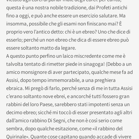
questa è una nostra nobile tradizione, dai Profeti antichi
fino a oggi, e può anche essere un esercizio salutare. Ma
insomma, possibile che gli esami non finiscano mai? È
proprio vero l’antico detto: chi è un ebreo? Uno che dice di
esserlo; perché un non ebreo che dica di essere ebreo può
essere soltanto matto da legare.
A questo punto perfino un laico miscredente come me è
talvolta tentato di rimetter piede in sinagoga! (Debbo a un
amico monsignore di aver partecipato, qualche mese fa ad
Assisi, dopo tempo immemorabile, a una preghiera
ebraica. Mi pregò di farlo, perché senza di me in tutta Assisi
c’erano soltanto nove ebrei, e ancorché tutti fossero gran
rabbini del loro Paese, sarebbero stati impotenti senza un
decimo ebreo; sicché mi toccò di esser presentato agli altri
dall’amico rabbino Di Segni, che non è così serio come
sembra, dopo qualche esitazione, come «il rabbino del
Quirinale». Quante cose capitano quando accade di vivere