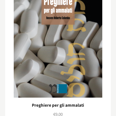
Preghiere per gli ammalati
€
9,00