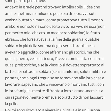
sono partito per Israele.
Andavo in Israele perché trovavo intollerabile l’idea che
anche quel mezzo milione o poco più di sopravvissuti
venisse buttato a mare, come prometteva tutto il mondo
arabo, e non solo ne sono uscito vivo, ma vivo ne uscì (non
per merito mio, che ero un mediocre soldatino) lo Stato
ebraico: che forse aveva, alla fine della guerra, qualche
soldato in più della somma degli eserciti arabi che lo
avevano aggredito, come affermano gli storici, ma che
quella guerra, ve lo assicuro, l’aveva cominciata con armi
quasi preistoriche, e se la vinse lo si dovette soprattutto al
fatto che i cittadini-soldati (senza uniformi, saluti militari e
parate), che a ogni tregua se ne tornavano alle loro case a
lavorare, sapevano che o vincevano o morivano tutti, con
le loro famiglie; mentre di fronte a loro c’erano «nemici» a
cui ragionevolmente premeva soprattutto di non lasciarci
la pelle.
Poi mi sono ritrovato a vivere in un’Italia e in un’Europa