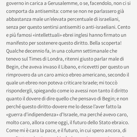
governo in carica a Gerusalemme, o se, facendolo, non ci si
comporta da antisemita: come se non ne parlassero già
abbastanza male un’elevata percentuale di israeliani,
senza per questo sentirsi antisemiti o anti-israeliani. Cento
e più famosi «intellettuali» ebrei inglesi hanno firmato un
manifesto per sostenere questo diritto. Bella scoperta!
Qualche decennio fa, in una column settimanale che
tenevo sul Times di Londra, ritenni giusto parlar male di
Begin, che aveva invaso il Libano, e ricevetti per questo un
rimprovero da un caro amico ebreo americano, secondo il
quale un ebreo non poteva criticare Israele; mi toccò
rispondergli, spiegando come io avessi non tanto il diritto
quanto il dovere di dire quello che pensavo di Begin; e non
perché questo diritto-dovere me lo desse l’aver fatto la
«guerra d’indipendenza» d’Israele, ma perché avevo caro,
molto caro, allora come oggi, il futuro dello Stato ebraico.
Come mi è cara la pace, e il futuro, in cui spero ancora, di