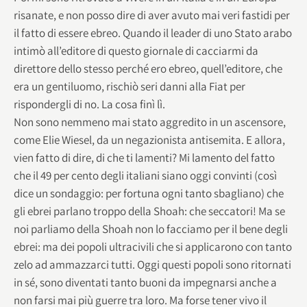
risanate, e non posso dire di aver avuto mai veri fastidi per
il fatto di essere ebreo. Quando il leader di uno Stato arabo
intimò all’editore di questo giornale di cacciarmi da
direttore dello stesso perché ero ebreo, quell’editore, che
era un gentiluomo, rischiò seri danni alla Fiat per
rispondergli di no. La cosa finì lì.
Non sono nemmeno mai stato aggredito in un ascensore,
come Elie Wiesel, da un negazionista antisemita. E allora,
vien fatto di dire, di che ti lamenti? Mi lamento del fatto
che il 49 per cento degli italiani siano oggi convinti (così
dice un sondaggio: per fortuna ogni tanto sbagliano) che
gli ebrei parlano troppo della Shoah: che seccatori! Ma se
noi parliamo della Shoah non lo facciamo per il bene degli
ebrei: ma dei popoli ultracivili che si applicarono con tanto
zelo ad ammazzarci tutti. Oggi questi popoli sono ritornati
in sé, sono diventati tanto buoni da impegnarsi anche a
non farsi mai più guerre tra loro. Ma forse tener vivo il