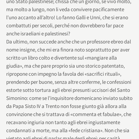
uno Stato palestinese; chissà che un giorno, se vivo molto,
ma molto a lungo, non li veda convivere pacificamente
l’uno accanto all’altro! Lo fanno Galli e Unni, che si erano
combattuti per secoli, perché non dovrebbero far pace
anche israeliani e palestinesi?
Da ultimo, non succede anche che un professore ebreo dal
nome insigne, che mi era finora noto soprattutto per aver
scritto un libro colto e divertente sul «mangiare alla
giudia», ma che pare proprio sia uno storico patentato,
ripropone con impegno la favola dei «sacrifici rituali»,
prendendo per buone, senza altre conferme, le confessioni
estorte sotto tortura agli ebrei presunti uccisori del Santo
Simonino: come se l’inquisitore domenicano inviato subito
da Papa Sisto IV a Trento non fosse giunto già allora alla
convinzione che si trattava di «commenta et fabulae», che
recavano ingiuria non tanto agli ebrei ingiustamente
condannati a morte, ma alla «fede cristiana». Non che sia
vietato agli ebrei di parlar male degli ebrei: per carità,