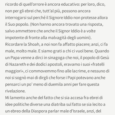
ricordo di quell’orrore è ancora educativo: per loro, dico,
non per gli ebrei che, tutt’al più, possono ancora
interrogarsi sul perché il Signore Iddio non protesse allora
il Suo popolo. (Non hanno ancora trovato una risposta,
salvo ammettere che anche il Signor Iddio è a volte
impotente di fronte alla malvagità degli uomini).
Ricordare la Shoah, a noi non fa affatto piacere; anzi, ci fa
male, molto male. E siamo grati a chi ci vuol bene. Quando
un Papa venne a dirci in sinagoga che noi, il popolo di Gesù
di Nazareth e dei dodici apostoli, eravamo i suoi «fratelli
maggiori», ci commovemmo fino alle lacrime, e nessuno di
noi si sognò mai di dirgli che forse i Papi potevano anche
pensarci un po’ meno di duemila anni per fare questa
rivelazione.
Mi lamento anche del fatto che si sia accesa fra ebrei di
idee politiche diverse una diatriba sul fatto se sia lecito a
un ebreo della Diaspora parlar male d’Israele, anzi, del