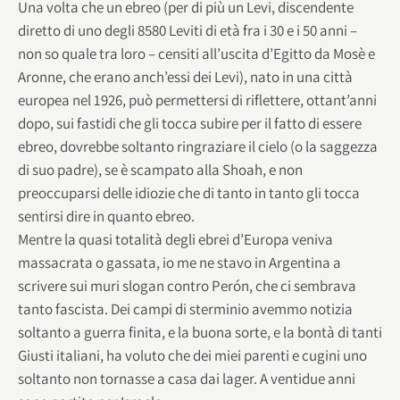
Una volta che un ebreo (per di più un Levi, discendente
diretto di uno degli 8580 Leviti di età fra i 30 e i 50 anni –
non so quale tra loro – censiti all’uscita d’Egitto da Mosè e
Aronne, che erano anch’essi dei Levi), nato in una città
europea nel 1926, può permettersi di riflettere, ottant’anni
dopo, sui fastidi che gli tocca subire per il fatto di essere
ebreo, dovrebbe soltanto ringraziare il cielo (o la saggezza
di suo padre), se è scampato alla Shoah, e non
preoccuparsi delle idiozie che di tanto in tanto gli tocca
sentirsi dire in quanto ebreo.
Mentre la quasi totalità degli ebrei d’Europa veniva
massacrata o gassata, io me ne stavo in Argentina a
scrivere sui muri slogan contro Perón, che ci sembrava
tanto fascista. Dei campi di sterminio avemmo notizia
soltanto a guerra finita, e la buona sorte, e la bontà di tanti
Giusti italiani, ha voluto che dei miei parenti e cugini uno
soltanto non tornasse a casa dai lager. A ventidue anni