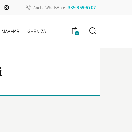
339 859 6707
Anche WhatsApp:
MAAMÀR
GHENIZÀ
0
i