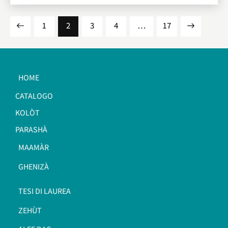
1
2
3
4
…
>
17
HOME
CATALOGO
KOLÒT
PARASHÀ
MAAMÀR
GHENIZÀ
TESI DI LAUREA
ZEHÙT