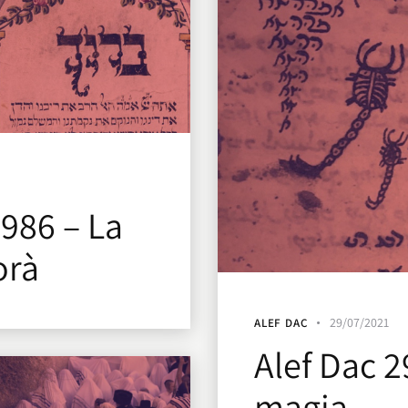
1986 – La
orà
29/07/2021
ALEF DAC
Alef Dac 2
magia