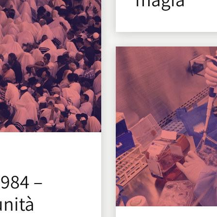
1984 –
nità