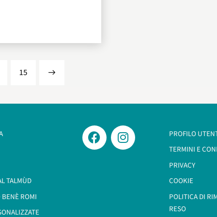
…
>
15
A
PROFILO UTEN
TERMINI E CON
PRIVACY
AL TALMÙD
COOKIE
 BENÈ ROMI​
POLITICA DI R
RESO
SONALIZZATE