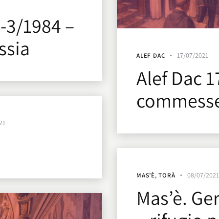
2-3/1984 –
ssia
17/07/2021
ALEF DAC
Alef Dac 1
commess
21
08/07/202
MAS’È
,
TORÀ
Mas’è. Ge