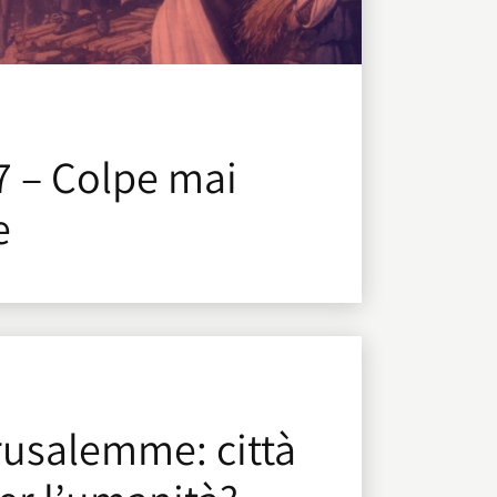
7 – Colpe mai
e
1
rusalemme: città