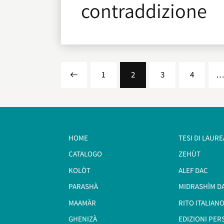
contraddizione
<
1
2
3
4
HOME
TESI DI LAURE
CATALOGO
ZEHÙT
KOLÒT
ALEF DAC
PARASHÀ
MIDRASHÌM D
MAAMÀR
RITO ITALIANO
GHENIZÀ
EDIZIONI PER