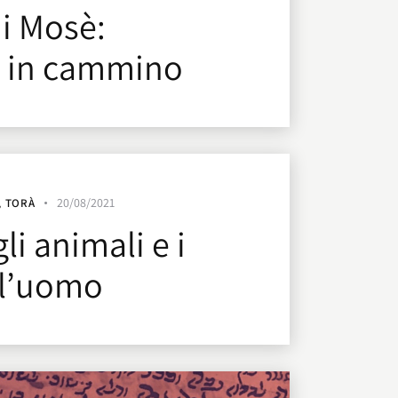
di Mosè:
à in cammino
20/08/2021
,
TORÀ
gli animali e i
ll’uomo