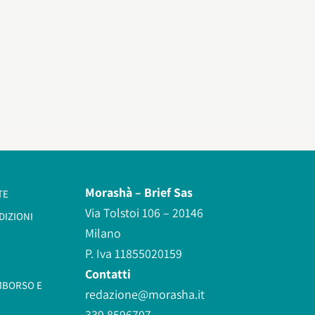
Morashà –
Brief Sas
TE
Via Tolstoi 106 – 20146
DIZIONI
Milano
P. Iva 11855020159
Contatti
IMBORSO E
redazione@morasha.it
339 8596707