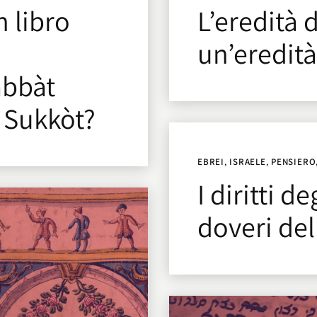
n libro
L’eredità 
un’eredit
abbàt
 Sukkòt?
EBREI
,
ISRAELE
,
PENSIERO
I diritti de
doveri de