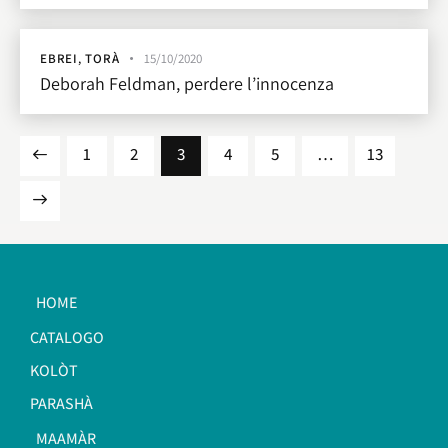
EBREI
,
TORÀ
15/10/2020
Deborah Feldman, perdere l’innocenza
1
2
3
4
5
…
13
HOME
CATALOGO
KOLÒT
PARASHÀ
MAAMÀR