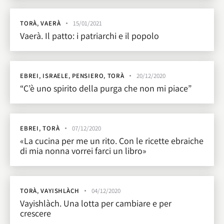
TORÀ
,
VAERÀ
15/01/2021
Vaerà. Il patto: i patriarchi e il popolo
EBREI
,
ISRAELE
,
PENSIERO
,
TORÀ
20/12/2020
“C’è uno spirito della purga che non mi piace”
EBREI
,
TORÀ
07/12/2020
«La cucina per me un rito. Con le ricette ebraiche
di mia nonna vorrei farci un libro»
TORÀ
,
VAYISHLÀCH
04/12/2020
Vayishlàch. Una lotta per cambiare e per
crescere