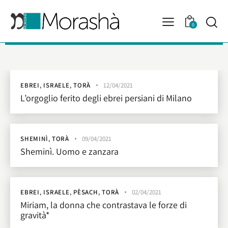
0
EBREI
,
ISRAELE
,
TORÀ
12/04/2021
L’orgoglio ferito degli ebrei persiani di Milano
SHEMINÌ
,
TORÀ
09/04/2021
Sheminì. Uomo e zanzara
EBREI
,
ISRAELE
,
PÈSACH
,
TORÀ
02/04/2021
Miriam, la donna che contrastava le forze di
gravità*