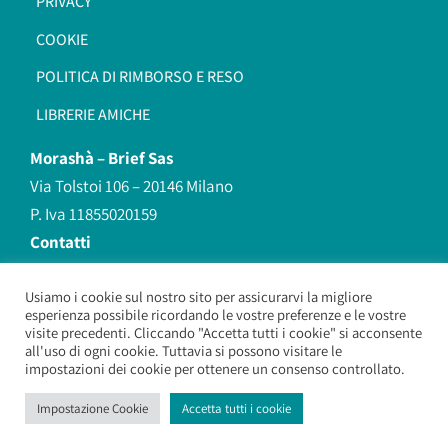
PRIVACY
COOKIE
POLITICA DI RIMBORSO E RESO
LIBRERIE AMICHE
Morashà –
Brief Sas
Via Tolstoi 106 – 20146 Milano
P. Iva 11855020159
Contatti
redazione@morasha.it
339 8596707
Usiamo i cookie sul nostro sito per assicurarvi la migliore
esperienza possibile ricordando le vostre preferenze e le vostre
(anche Whatsapp)
visite precedenti. Cliccando "Accetta tutti i cookie" si acconsente
all'uso di ogni cookie. Tuttavia si possono visitare le
impostazioni dei cookie per ottenere un consenso controllato.
Morashà – Brief Sas
– Copyright 2026. All Rights Reserved.
Impostazione Cookie
Accetta tutti i cookie