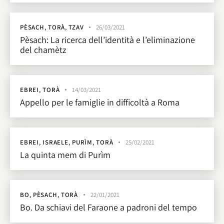
PÈSACH
,
TORÀ
,
TZAV
26/03/2021
Pèsach: La ricerca dell’identità e l’eliminazione
del chamètz
EBREI
,
TORÀ
14/03/2021
Appello per le famiglie in difficoltà a Roma
EBREI
,
ISRAELE
,
PURÌM
,
TORÀ
25/02/2021
La quinta mem di Purìm
BO
,
PÈSACH
,
TORÀ
22/01/2021
Bo. Da schiavi del Faraone a padroni del tempo