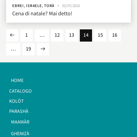
EBREI
,
ISRAELE
,
TORÀ
02/07/2010
Cena di natale? Mai detto!
1
…
12
13
14
15
16
…
>
19
HOME
CATALOGO
KOLÒT
PARASHÀ
MAAMÀR
GHENIZÀ