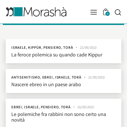
0
ISRAELE
,
KIPPÙR
,
PENSIERO
,
TORÀ
21/09/2010
La feroce polemica su quando cade Kippur
ANTISEMITISMO
,
EBREI
,
ISRAELE
,
TORÀ
21/09/2010
Nascere ebreo in un paese arabo
EBREI
,
ISRAELE
,
PENSIERO
,
TORÀ
16/09/2010
Le polemiche fra rabbini non sono certo una
novità