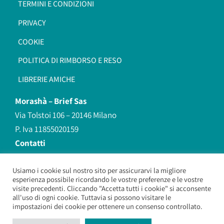
TERMINI E CONDIZIONI
PRIVACY
COOKIE
POLITICA DI RIMBORSO E RESO
LIBRERIE AMICHE
Morashà –
Brief Sas
Via Tolstoi 106 – 20146 Milano
P. Iva 11855020159
Contatti
redazione@morasha.it
339 8596707
Usiamo i cookie sul nostro sito per assicurarvi la migliore
esperienza possibile ricordando le vostre preferenze e le vostre
(anche Whatsapp)
visite precedenti. Cliccando "Accetta tutti i cookie" si acconsente
all'uso di ogni cookie. Tuttavia si possono visitare le
impostazioni dei cookie per ottenere un consenso controllato.
Morashà – Brief Sas
– Copyright 2026. All Rights Reserved.