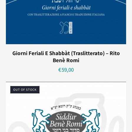
Giorni Feriali E Shabbàt (traslitterato) – Rito
Benè Romi
€
59,00
OUT OF STOCK