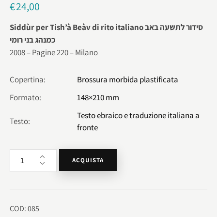
€
24,00
Siddùr per Tish’à Beàv di rito italiano סידור לתשעה באב
כמנהג בני רומי
2008 – Pagine 220 – Milano
Copertina
Brossura morbida plastificata
Formato
148×210 mm
Testo ebraico e traduzione italiana a
Testo
fronte
ACQUISTA
COD:
085