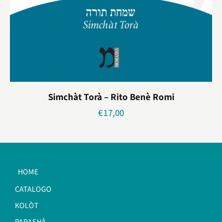
Simchàt Torà – Rito Benè Romi
€
17,00
HOME
CATALOGO
KOLÒT
PARASHÀ