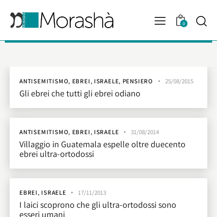
0
ANTISEMITISMO
,
EBREI
,
ISRAELE
,
PENSIERO
25/08/2015
Gli ebrei che tutti gli ebrei odiano
ANTISEMITISMO
,
EBREI
,
ISRAELE
31/08/2014
Villaggio in Guatemala espelle oltre duecento
ebrei ultra-ortodossi
EBREI
,
ISRAELE
17/11/2013
I laici scoprono che gli ultra-ortodossi sono
esseri umani