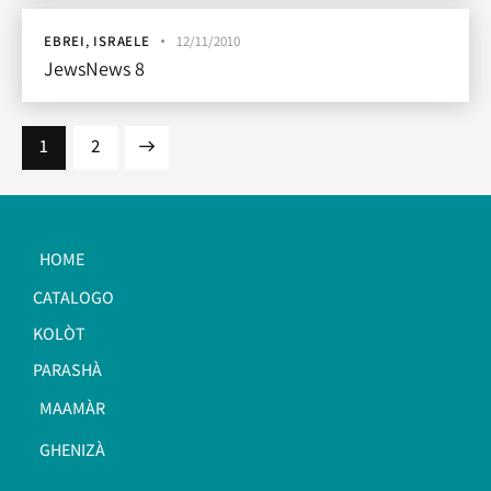
EBREI
,
ISRAELE
12/11/2010
JewsNews 8
>
1
2
HOME
CATALOGO
KOLÒT
PARASHÀ
MAAMÀR
GHENIZÀ