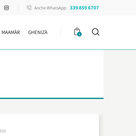
339 859 6707
Anche WhatsApp:
MAAMÀR
GHENIZÀ
0
010