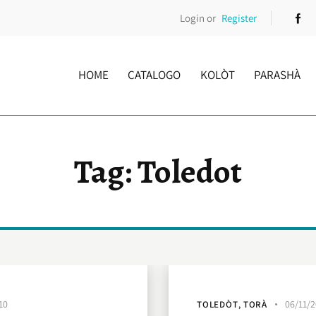
Login or
Register
HOME
CATALOGO
KOLÒT
PARASHÀ
Tag: Toledot
10
06/11/2
TOLEDÒT
,
TORÀ