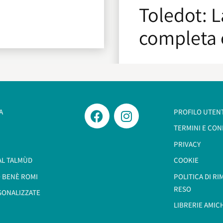
Toledot: 
completa 
A
PROFILO UTEN
TERMINI E CON
PRIVACY
AL TALMÙD
COOKIE
 BENÈ ROMI​
POLITICA DI R
RESO
SONALIZZATE
LIBRERIE AMIC