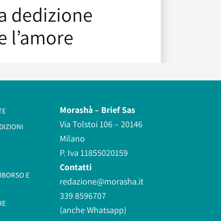
La dedizione
e l’amore
Morashà –
Brief Sas
TE
Via Tolstoi 106 – 20146
DIZIONI
Milano
P. Iva 11855020159
Contatti
IMBORSO E
redazione@morasha.it
339 8596707
HE
(anche Whatsapp)