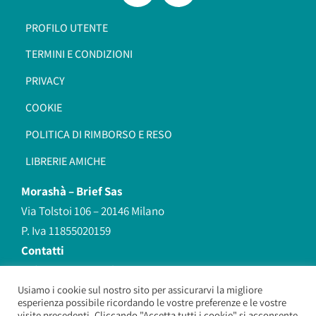
PROFILO UTENTE
TERMINI E CONDIZIONI
PRIVACY
COOKIE
POLITICA DI RIMBORSO E RESO
LIBRERIE AMICHE
Morashà –
Brief Sas
Via Tolstoi 106 – 20146 Milano
P. Iva 11855020159
Contatti
redazione@morasha.it
339 8596707
Usiamo i cookie sul nostro sito per assicurarvi la migliore
esperienza possibile ricordando le vostre preferenze e le vostre
(anche Whatsapp)
visite precedenti. Cliccando "Accetta tutti i cookie" si acconsente