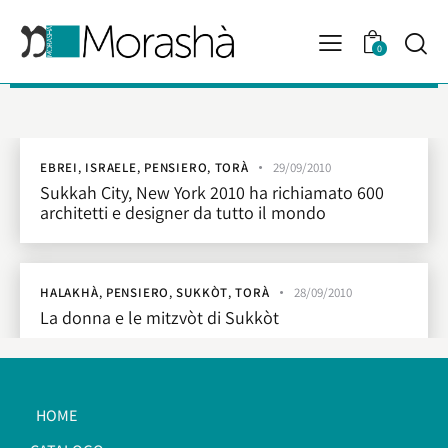
0
EBREI
,
ISRAELE
,
PENSIERO
,
TORÀ
29/09/2010
Sukkah City, New York 2010 ha richiamato 600
architetti e designer da tutto il mondo
HALAKHÀ
,
PENSIERO
,
SUKKÒT
,
TORÀ
28/09/2010
La donna e le mitzvòt di Sukkòt
HOME