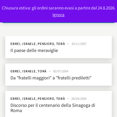
Chiusura estiva: gli ordini saranno evasi a partire dal 24.8.2026.
0
Ignora
EBREI
,
ISRAELE
,
PENSIERO
,
TORÀ
30/11/2007
Il paese delle meraviglie
EBREI
,
ISRAELE
,
TORÀ
05/07/2004
Da ”fratelli maggiori” a ”fratelli prediletti”
EBREI
,
ISRAELE
,
PENSIERO
,
TORÀ
28/05/2004
Discorso per il centenario della Sinagoga di
Roma