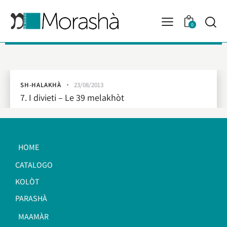
0
SH-HALAKHÀ
23/08/2013
7. I divieti – Le 39 melakhòt
HOME
CATALOGO
KOLÒT
PARASHÀ
MAAMÀR