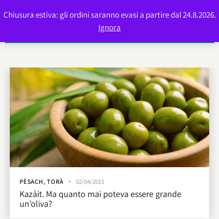
Chiusura estiva: gli ordini saranno evasi a partire dal 24.8.2026.
0
Ignora
PÈSACH
,
TORÀ
02/04/2015
Kazàit. Ma quanto mai poteva essere grande
un’oliva?