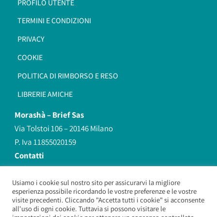
PROFILO UTENTE
TERMINI E CONDIZIONI
PRIVACY
COOKIE
POLITICA DI RIMBORSO E RESO
LIBRERIE AMICHE
Morashà –
Brief Sas
Via Tolstoi 106 – 20146 Milano
P. Iva 11855020159
Contatti
redazione@morasha.it
339 8596707
Usiamo i cookie sul nostro sito per assicurarvi la migliore
esperienza possibile ricordando le vostre preferenze e le vostre
(anche Whatsapp)
visite precedenti. Cliccando "Accetta tutti i cookie" si acconsente
all'uso di ogni cookie. Tuttavia si possono visitare le