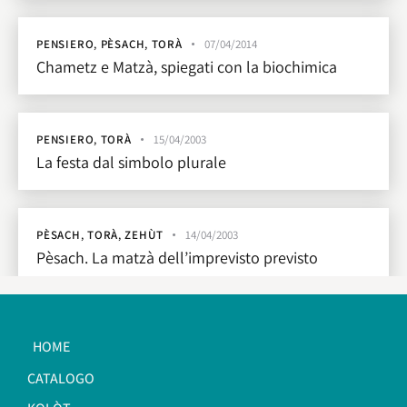
PENSIERO
,
PÈSACH
,
TORÀ
07/04/2014
Chametz e Matzà, spiegati con la biochimica
PENSIERO
,
TORÀ
15/04/2003
La festa dal simbolo plurale
PÈSACH
,
TORÀ
,
ZEHÙT
14/04/2003
Pèsach. La matzà dell’imprevisto previsto
HOME
CATALOGO