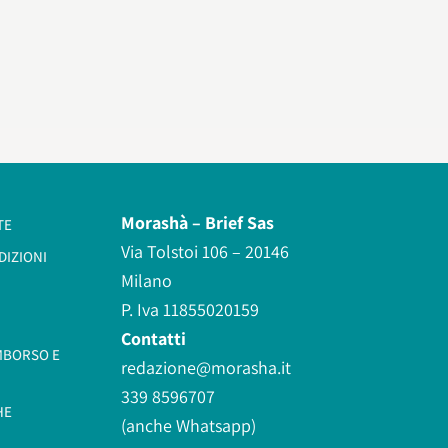
Morashà –
Brief Sas
TE
Via Tolstoi 106 – 20146
DIZIONI
Milano
P. Iva 11855020159
Contatti
IMBORSO E
redazione@morasha.it
339 8596707
HE
(anche Whatsapp)