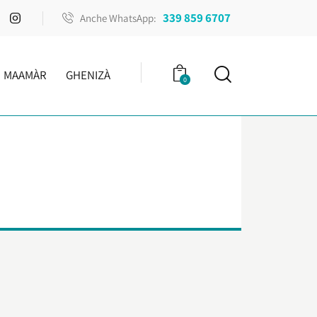
339 859 6707
Anche WhatsApp:
MAAMÀR
GHENIZÀ
0