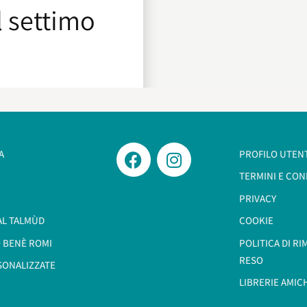
l settimo
A
PROFILO UTEN
TERMINI E CON
PRIVACY
AL TALMÙD
COOKIE
 BENÈ ROMI​
POLITICA DI R
RESO
SONALIZZATE
LIBRERIE AMIC