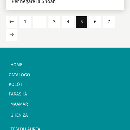
Per negare la Shoah
1
…
3
4
5
6
7
HOME
CATALOGO
KOLÒT
PARASHÀ
MAAMÀR
GHENIZÀ
TESI DI LAUREA