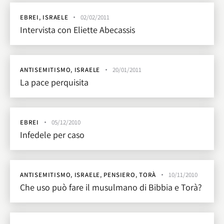
EBREI
,
ISRAELE
02/02/2011
Intervista con Eliette Abecassis
ANTISEMITISMO
,
ISRAELE
20/01/2011
La pace perquisita
EBREI
05/12/2010
Infedele per caso
ANTISEMITISMO
,
ISRAELE
,
PENSIERO
,
TORÀ
10/11/2010
Che uso può fare il musulmano di Bibbia e Torà?