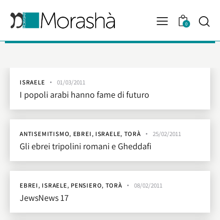
0
ISRAELE
01/03/2011
I popoli arabi hanno fame di futuro
ANTISEMITISMO
,
EBREI
,
ISRAELE
,
TORÀ
25/02/2011
Gli ebrei tripolini romani e Gheddafi
EBREI
,
ISRAELE
,
PENSIERO
,
TORÀ
08/02/2011
JewsNews 17