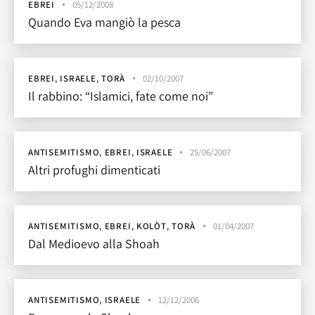
EBREI
05/12/2008
Quando Eva mangiò la pesca
EBREI
,
ISRAELE
,
TORÀ
02/10/2007
Il rabbino: “Islamici, fate come noi”
ANTISEMITISMO
,
EBREI
,
ISRAELE
25/06/2007
Altri profughi dimenticati
ANTISEMITISMO
,
EBREI
,
KOLÒT
,
TORÀ
01/04/2007
Dal Medioevo alla Shoah
ANTISEMITISMO
,
ISRAELE
12/12/2006