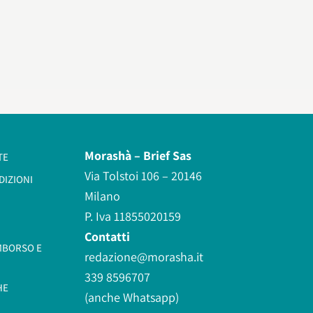
Morashà –
Brief Sas
TE
Via Tolstoi 106 – 20146
DIZIONI
Milano
P. Iva 11855020159
Contatti
IMBORSO E
redazione@morasha.it
339 8596707
HE
(anche Whatsapp)