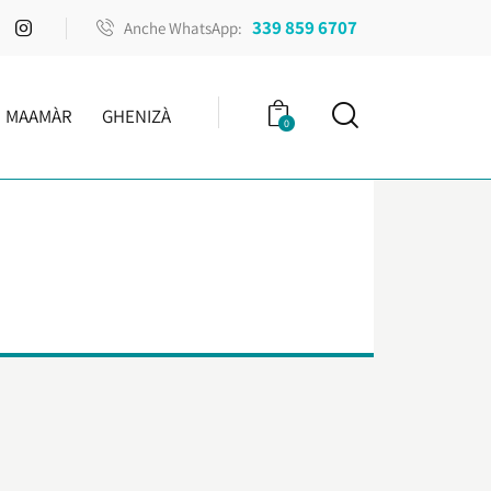
339 859 6707
Anche WhatsApp:
MAAMÀR
GHENIZÀ
0