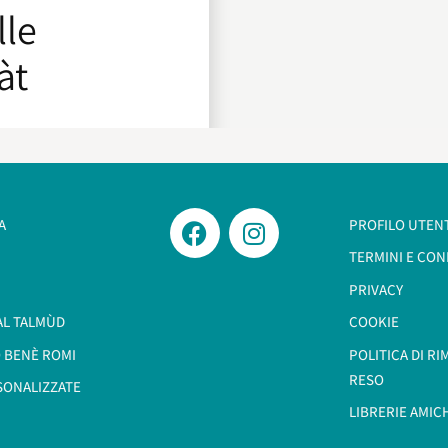
lle
àt
A
PROFILO UTEN
TERMINI E CON
PRIVACY
AL TALMÙD
COOKIE
 BENÈ ROMI​
POLITICA DI R
RESO
SONALIZZATE
LIBRERIE AMIC