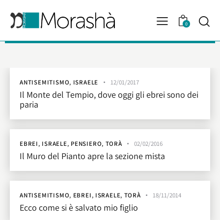
0
ANTISEMITISMO
,
ISRAELE
12/01/2017
Il Monte del Tempio, dove oggi gli ebrei sono dei
paria
EBREI
,
ISRAELE
,
PENSIERO
,
TORÀ
02/02/2016
Il Muro del Pianto apre la sezione mista
ANTISEMITISMO
,
EBREI
,
ISRAELE
,
TORÀ
18/11/2014
Ecco come si è salvato mio figlio