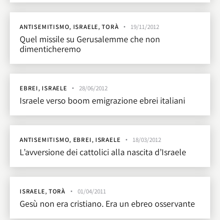
ANTISEMITISMO
,
ISRAELE
,
TORÀ
19/11/2012
Quel missile su Gerusalemme che non
dimenticheremo
EBREI
,
ISRAELE
28/06/2012
Israele verso boom emigrazione ebrei italiani
ANTISEMITISMO
,
EBREI
,
ISRAELE
18/03/2012
L’avversione dei cattolici alla nascita d’Israele
ISRAELE
,
TORÀ
01/04/2011
Gesù non era cristiano. Era un ebreo osservante