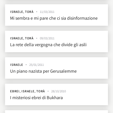
ISRAELE
,
TORÀ
11/03/2011
Mi sembra e mi pare che ci sia disinformazione
ISRAELE
,
TORÀ
09/03/2011
La rete della vergogna che divide gli asili
ISRAELE
25/01/2011
Un piano nazista per Gerusalemme
EBREI
,
ISRAELE
,
TORÀ
28/10/2010
I misteriosi ebrei di Bukhara