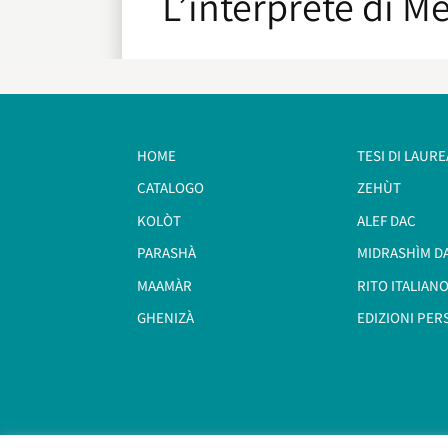
L’interprete di M
HOME
TESI DI LAURE
CATALOGO
ZEHÙT
KOLÒT
ALEF DAC
PARASHÀ
MIDRASHÌM D
MAAMÀR
RITO ITALIANO
GHENIZÀ
EDIZIONI PER