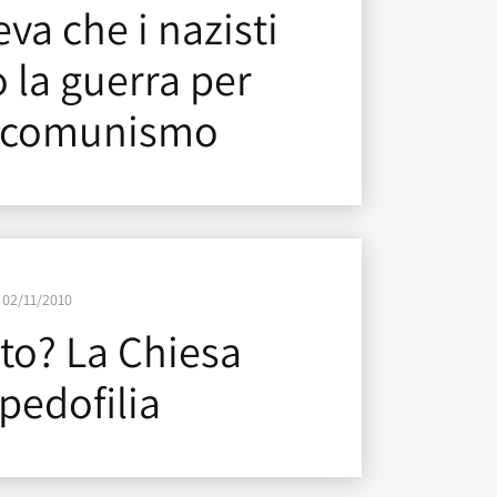
eva che i nazisti
 la guerra per
l comunismo
02/11/2010
nto? La Chiesa
 pedofilia