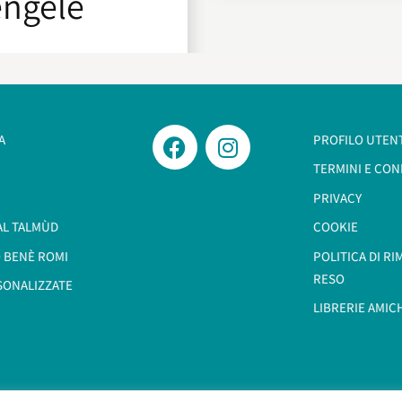
engele
A
PROFILO UTEN
TERMINI E CON
PRIVACY
AL TALMÙD
COOKIE
 BENÈ ROMI​
POLITICA DI R
RESO
SONALIZZATE
LIBRERIE AMIC