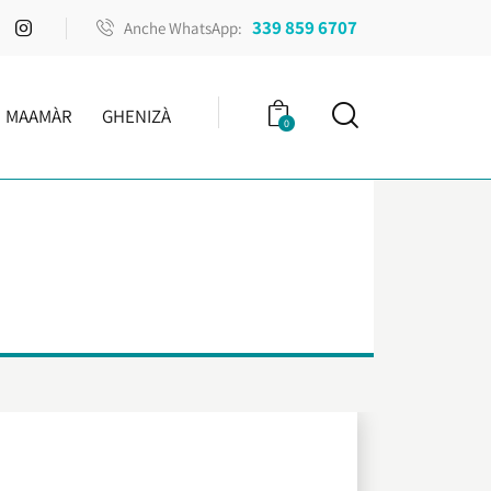
339 859 6707
Anche WhatsApp:
MAAMÀR
GHENIZÀ
0