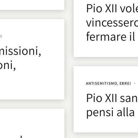
Pio XII vol
vincessero
fermare i
10
missioni,
oni,
ANTISEMITISMO
,
EBREI
Pio XII sa
pensi alla