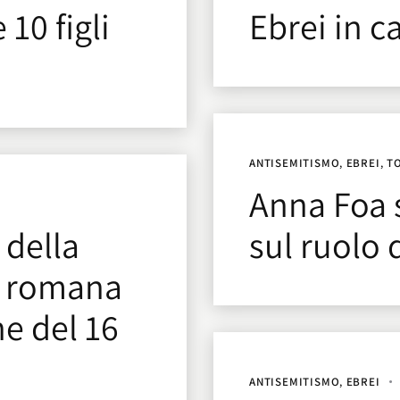
10 figli
Ebrei in c
ANTISEMITISMO
,
EBREI
,
T
Anna Foa s
 della
sul ruolo 
a romana
e del 16
ANTISEMITISMO
,
EBREI