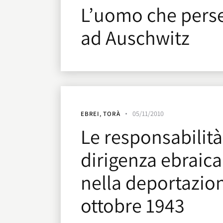
L’uomo che perse 
ad Auschwitz
05/11/2010
EBREI
,
TORÀ
Le responsabilità
dirigenza ebraic
nella deportazion
ottobre 1943