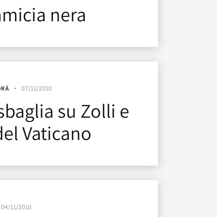
amicia nera
07/11/2010
ORÀ
baglia su Zolli e
del Vaticano
04/11/2010