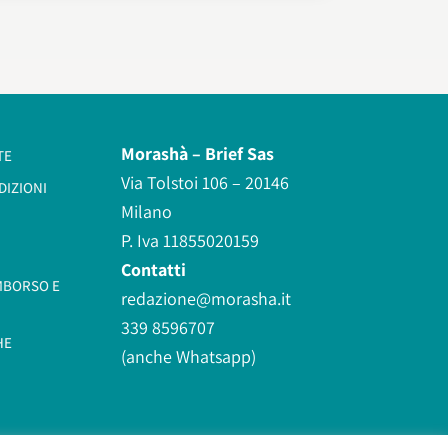
Morashà –
Brief Sas
TE
Via Tolstoi 106 – 20146
DIZIONI
Milano
P. Iva 11855020159
Contatti
IMBORSO E
redazione@morasha.it
339 8596707
HE
(anche Whatsapp)