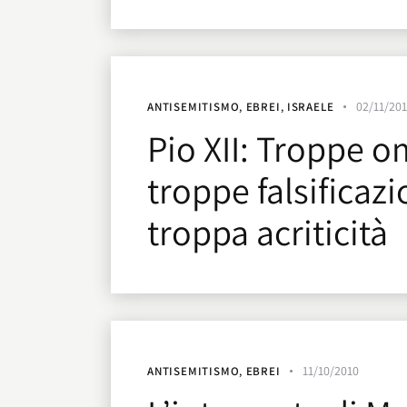
02/11/20
ANTISEMITISMO
,
EBREI
,
ISRAELE
Pio XII: Troppe o
troppe falsificazi
troppa acriticità
11/10/2010
ANTISEMITISMO
,
EBREI