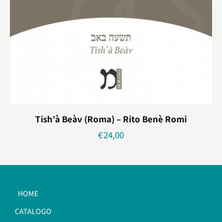
Tish’à Beàv (Roma) – Rito Benè Romi
€
24,00
HOME
CATALOGO