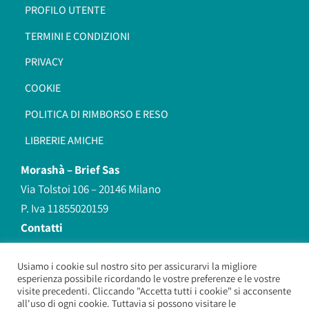
PROFILO UTENTE
TERMINI E CONDIZIONI
PRIVACY
COOKIE
POLITICA DI RIMBORSO E RESO
LIBRERIE AMICHE
Morashà –
Brief Sas
Via Tolstoi 106 – 20146 Milano
P. Iva 11855020159
Contatti
redazione@morasha.it
339 8596707
Usiamo i cookie sul nostro sito per assicurarvi la migliore
esperienza possibile ricordando le vostre preferenze e le vostre
(anche Whatsapp)
visite precedenti. Cliccando "Accetta tutti i cookie" si acconsente
all'uso di ogni cookie. Tuttavia si possono visitare le