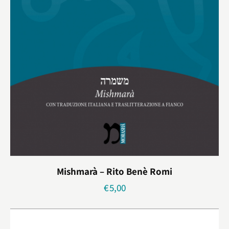
Mishmarà – Rito Benè Romi
€
5,00