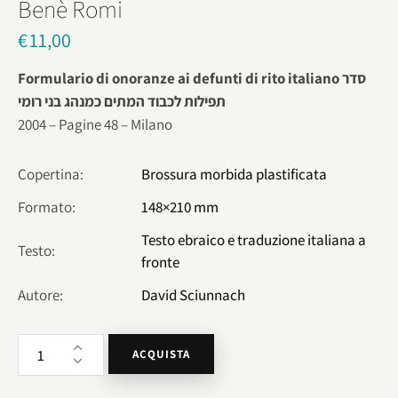
Benè Romi
€
11,00
Formulario di onoranze ai defunti di rito italiano סדר
תפילות לכבוד המתים כמנהג בני רומי
2004 – Pagine 48 – Milano
Copertina
Brossura morbida plastificata
Formato
148×210 mm
Testo ebraico e traduzione italiana a
Testo
fronte
Autore
David Sciunnach
ACQUISTA