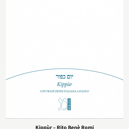
Kippùr – Rito Benè Romi